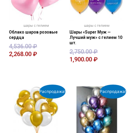
шары с гелием
шары с гелием
Облако шаров розовые
Шары «Super Муж —
сердца
Лучший муж» с гелием 10
шт.
4,536.00
₽
2,750.00
₽
2,268.00
₽
1,900.00
₽
В корзину
В корзину
Распродажа!
Распродажа!