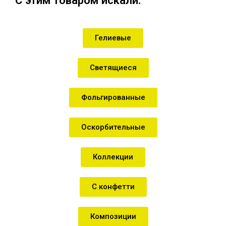
Гелиевые
Светящиеся
Фольгированные
Оскорбительные
Коллекции
С конфетти
Композиции