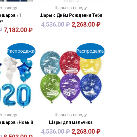
о поводу
Шары по поводу
 шаров «1
Шары с Днём Рождения Тебя
у»
4,536.00
₽
2,268.00
₽
₽
7,182.00
₽
орзину
В корзину
Распродажа!
Распродажа!
о поводу
Шары по поводу
з шаров «Новый
Шары для мальчика
4,536.00
₽
2,268.00
₽
₽
8,503.00
₽