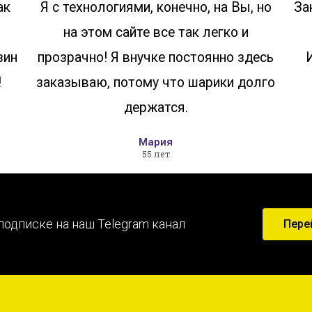
ак
Я с технологиями, конечно, на Вы, но
За
на этом сайте все так легко и
зин
прозрачно! Я внучке постоянно здесь
!
заказываю, потому что шарики долго
держатся.
Мария
55 лет
подписке на наш Telegram канал
Пере