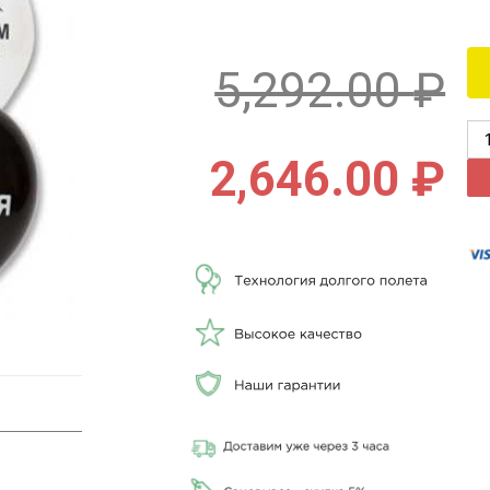
5,292.00
₽
2,646.00
₽