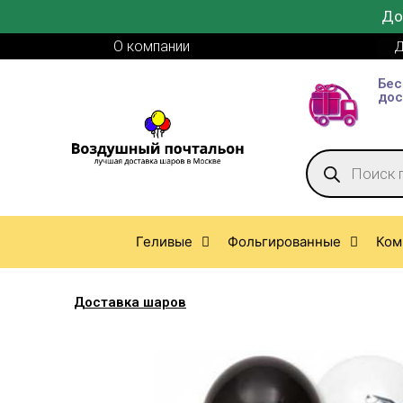
До
О компании
Д
Бес
дос
Геливые
Фольгированные
Ком
Доставка шаров