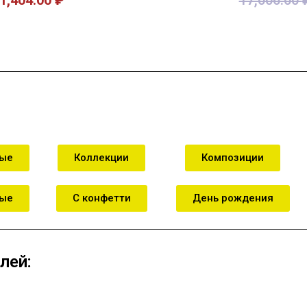
зину
В корзину
В к
ные
Коллекции
Композиции
ные
С конфетти
День рождения
лей: