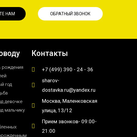
ТЕ НАМ
ОБРАТНЫЙ ЗВОНОК
оводу
Контакты
ь рождения
+7 (499) 390 - 24 - 36
лей
sharov-
й год
dostavka.ru@yandex.ru
дьба
Москва, Маленковская
од девочке
од мальчику
улица, 13/12
Прием звонков- 09:00-
бленных
21:00
орожденным