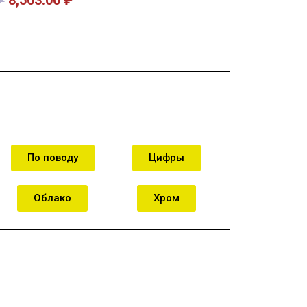
орзину
В корзину
По поводу
Цифры
Облако
Хром