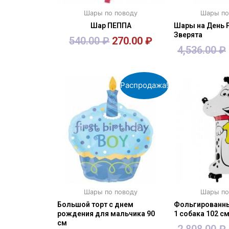
Шары по поводу
Шары по
Шар ПЕППА
Шары на День 
Зверята
540.00
₽
270.00
₽
4,536.00
₽
В корзину
В кор
Распродажа!
Шары по поводу
Шары по
Большой торт с днем
Фольгированны
рождения для мальчика 90
1 собака 102 с
см
2,808.00
₽