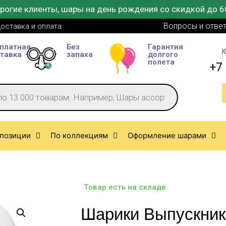
рогие клиенты, шары на день рождения со скидкой до 6
Вопросы и отве
оставка и оплата
платная
Без
Гарантия
К
тавка
запаха
долгого
полета
+7 
позиции
По коллекциям
Оформление шарами
Товар есть на складе
Шарики Выпускник