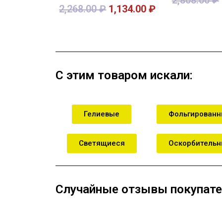
2,268.00
₽
1,134.00
₽
В корзину
В кор
С этим товаром искали:
Гелиевые
Фольгирован
Светящиеся
Оскорбитель
Случайные отзывы покупате