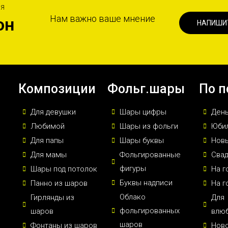
ИЯ
Нам важно ваше мнение
он
НАПИШИ
Композиции
Фольг.шары
По п
Для девушки
Шары цифры
Ден
Любимой
Шары из фольги
Юби
Для папы
Шары буквы
Новы
Для мамы
Фольгированные
Сва
фигуры
Шары под потолок
На г
Буквы надписи
Панно из шаров
На г
Облако
Гирлянды из
Для
фольгированных
шаров
влю
шаров
Фонтаны из шаров
Нов