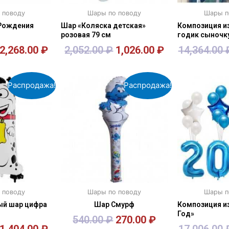
 поводу
Шары по поводу
Шары п
Рождения
Шар «Коляска детская»
Композиция из
розовая 79 см
годик сыночк
2,268.00
₽
2,052.00
₽
1,026.00
₽
14,364.00
зину
В корзину
В к
Распродажа!
Распродажа!
 поводу
Шары по поводу
Шары п
й шар цифра
Шар Смурф
Композиция и
м
Год»
540.00
₽
270.00
₽
1,404.00
₽
17,006.00