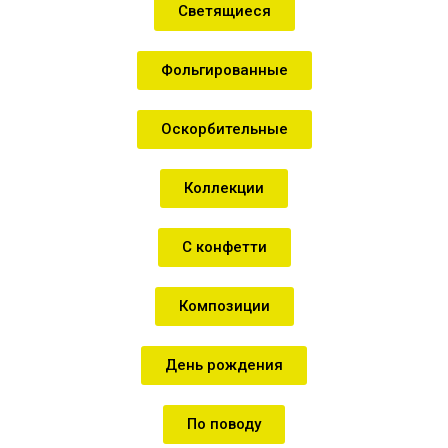
Светящиеся
Фольгированные
Оскорбительные
Коллекции
С конфетти
Композиции
День рождения
По поводу