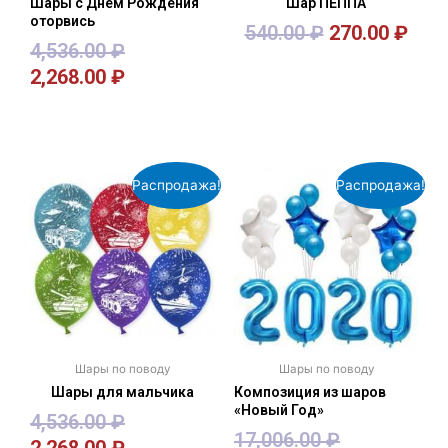
Шары с Днём Рождения
Шар ПЕППА
оторвись
540.00
₽
270.00
₽
4,536.00
₽
2,268.00
₽
В корзину
В корзину
Распродажа!
Распродажа!
Шары по поводу
Шары по поводу
Шары для мальчика
Композиция из шаров
«Новый Год»
4,536.00
₽
17,006.00
₽