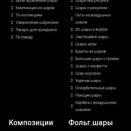
Фольгированные шары
Шары без рисунка
Композиции из шаров
Шары с рисунком
По коллекциям
Сеты из воздушных
шаров
Оформление шариками
3D шары и Bubble
Товары для праздника
Светящиеся шары
По поводу
Шары хром
Букеты из шаров
Большие шары с гелием
Шары с конфетти
Шар сюрприз
Ходячие шары
Оскорбительные шары
Поющие шары
Коробка с воздушынми
шарами
Композиции
Фольг.шары