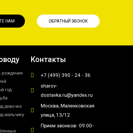
ТЕ НАМ
ОБРАТНЫЙ ЗВОНОК
оводу
Контакты
ь рождения
+7 (499) 390 - 24 - 36
лей
sharov-
й год
dostavka.ru@yandex.ru
дьба
Москва, Маленковская
од девочке
од мальчику
улица, 13/12
Прием звонков- 09:00-
бленных