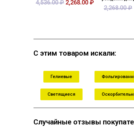
4,536.00
₽
2,268.00
₽
2,268.00
₽
В корзину
В кор
С этим товаром искали:
Гелиевые
Фольгирован
Светящиеся
Оскорбитель
Случайные отзывы покупате