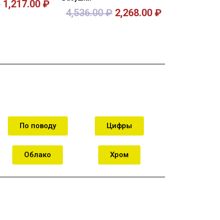
₽
1,217.00
₽
4,536.00
₽
2,268.00
₽
орзину
В корзину
По поводу
Цифры
Облако
Хром