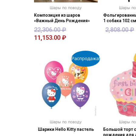
Шары по поводу
Шары по
Композиция из шаров
Фольгированны
«Важный День Рождения»
1 собака 102 с
22,306.00
₽
2,808.00
₽
11,153.00
₽
В корзину
В кор
Распродажа!
Шары по поводу
Шары по
Шарики Hello Kitty пастель
Большой торт 
рождения для 