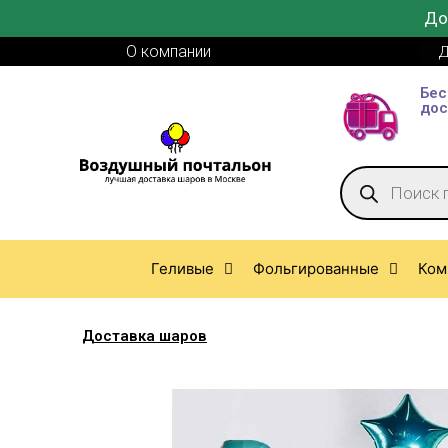
До
О компании
Д
Бес
дос
Геливые
Фольгированные
Ком
Доставка шаров