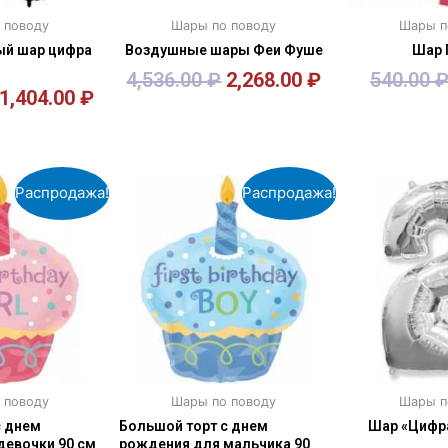
 поводу
Шары по поводу
Шары п
й шар цифра
Воздушные шары Феи Фуше
Шар 
м
4,536.00
₽
2,268.00
₽
540.00
1,404.00
₽
зину
В корзину
В к
Распродажа!
Распродажа!
 поводу
Шары по поводу
Шары п
с днем
Большой торт с днем
Шар «Цифра
девочки 90 см
рождения для мальчика 90