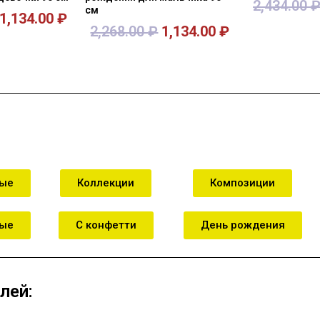
2,434.00
см
1,134.00
₽
2,268.00
₽
1,134.00
₽
зину
В корзину
В к
ные
Коллекции
Композиции
ные
С конфетти
День рождения
лей: