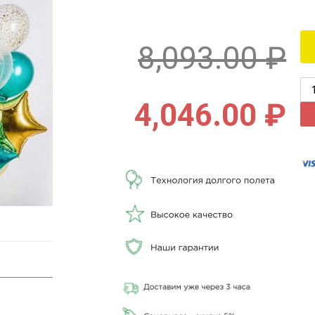
8,093.00
₽
4,046.00
₽