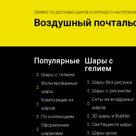
СЕРВИС ПО ДОСТАВКЕ ШАРОВ И ХОРОШЕГО НАСТРОЕН
Воздушный почталь
Популярные
Шары с
гелием
Шары с гелием
Шары без рисунка
Фольгированные
Шары с рисунком
шары
Сеты из воздушных
Композиции из
шаров
шаров
3D шары и Bubble
По коллекциям
Светящиеся шары
Оформление
Шары хром
шариками