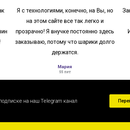
ак
Я с технологиями, конечно, на Вы, но
За
на этом сайте все так легко и
зин
прозрачно! Я внучке постоянно здесь
!
заказываю, потому что шарики долго
держатся.
Мария
55 лет
подписке на наш Telegram канал
Пере