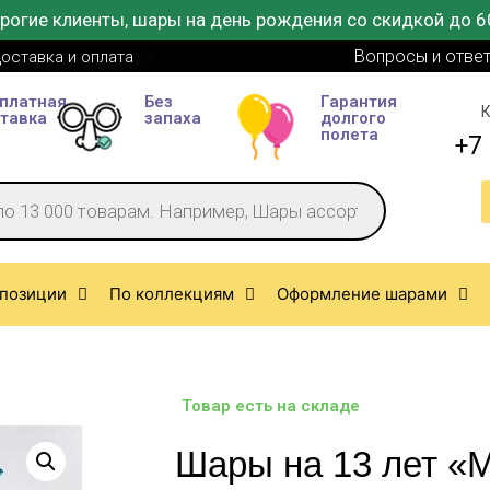
рогие клиенты, шары на день рождения со скидкой до 6
Вопросы и отве
оставка и оплата
платная
Без
Гарантия
К
тавка
запаха
долгого
полета
+7 
позиции
По коллекциям
Оформление шарами
Товар есть на складе
Шары на 13 лет «