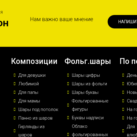
ИЯ
Нам важно ваше мнение
он
НАПИШИ
Композиции
Фольг.шары
По п
Для девушки
Шары цифры
Ден
Любимой
Шары из фольги
Юби
Для папы
Шары буквы
Новы
Для мамы
Фольгированные
Сва
фигуры
Шары под потолок
На г
Буквы надписи
Панно из шаров
На г
Облако
Гирлянды из
Для
фольгированных
шаров
влю