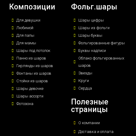
Композиции
Фольг.шары
Для девушки
Шары цифры
Любимой
Шары из фольги
Для папы
Шары буквы
Для мамы
Фольгированные фигуры
Шары под потолок
Буквы надписи
Панно из шаров
Облако фольгированных
шаров
Гирлянды из шаров
Звезды
Фонтаны из шаров
Круги
Стойки из шаров
Сердца
Шары девочке
Шары ассорти
Полезные
Фотозона
страницы
О компании
Доставка и оплата