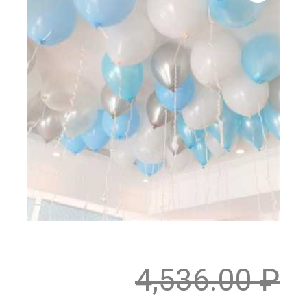
4,536.00
₽