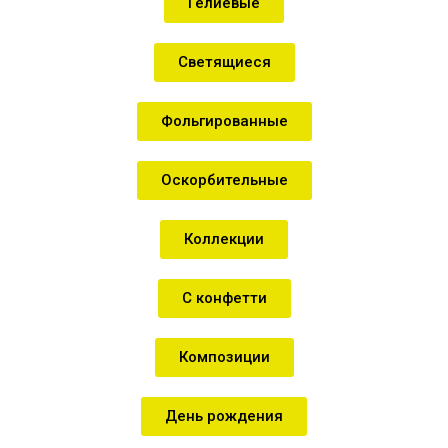
Гелиевые
Светящиеся
Фольгированные
Оскорбительные
Коллекции
С конфетти
Композиции
День рождения