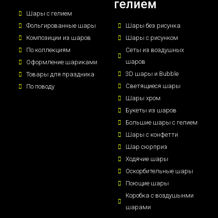
гелием
Шары с гелием
Фольгированные шары
Шары без рисунка
Композиции из шаров
Шары с рисунком
По коллекциям
Сеты из воздушных
шаров
Оформление шариками
3D шары и Bubble
Товары для праздника
Светящиеся шары
По поводу
Шары хром
Букеты из шаров
Большие шары с гелием
Шары с конфетти
Шар сюрприз
Ходячие шары
Оскорбительные шары
Поющие шары
Коробка с воздушынми
шарами