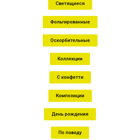
Светящиеся
Фольгированные
Оскорбительные
Коллекции
С конфетти
Композиции
День рождения
По поводу