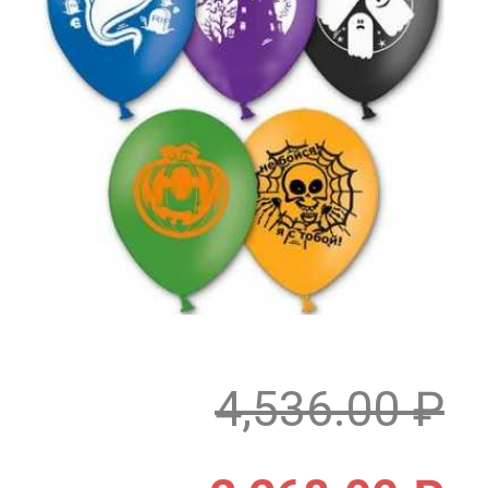
4,536.00
₽