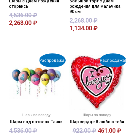
Шары с Днём Рождения
Большой торт с днем
оторвись
рождения для мальчика
90 см
4,536.00
₽
2,268.00
₽
2,268.00
₽
1,134.00
₽
В корзину
В корзину
Распродажа!
Распродажа!
Шары по поводу
Шары по поводу
Шары под потолок Тачки
Шар сердце Я люблю тебя
4,536.00
₽
922.00
₽
461.00
₽