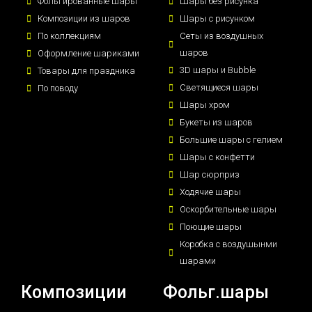
Фольгированные шары
Шары без рисунка
Композиции из шаров
Шары с рисунком
По коллекциям
Сеты из воздушных
шаров
Оформление шариками
3D шары и Bubble
Товары для праздника
Светящиеся шары
По поводу
Шары хром
Букеты из шаров
Большие шары с гелием
Шары с конфетти
Шар сюрприз
Ходячие шары
Оскорбительные шары
Поющие шары
Коробка с воздушынми
шарами
Композиции
Фольг.шары