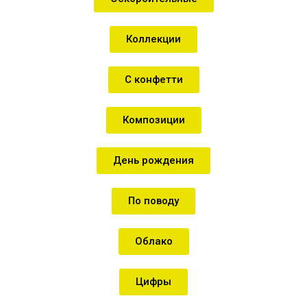
Коллекции
С конфетти
Композиции
День рождения
По поводу
Облако
Цифры