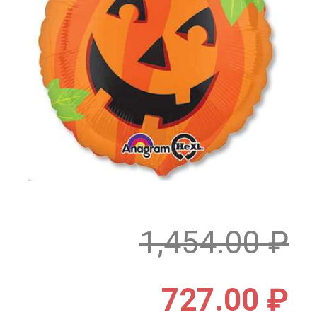
1,454.00
₽
727.00
₽