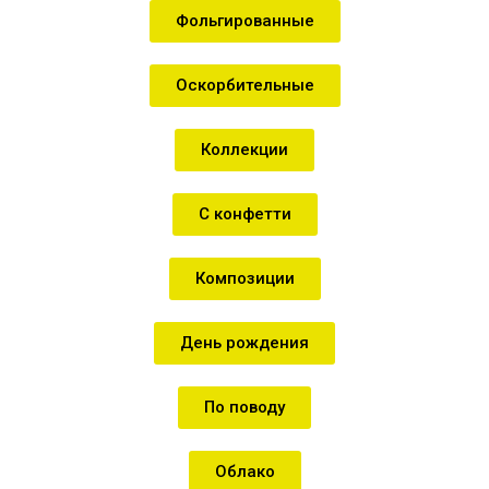
Фольгированные
Оскорбительные
Коллекции
С конфетти
Композиции
День рождения
По поводу
Облако