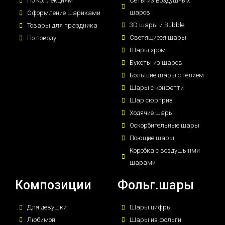
По коллекциям
Сеты из воздушных
шаров
Оформление шариками
3D шары и Bubble
Товары для праздника
Светящиеся шары
По поводу
Шары хром
Букеты из шаров
Большие шары с гелием
Шары с конфетти
Шар сюрприз
Ходячие шары
Оскорбительные шары
Поющие шары
Коробка с воздушынми
шарами
Композиции
Фольг.шары
Для девушки
Шары цифры
Любимой
Шары из фольги