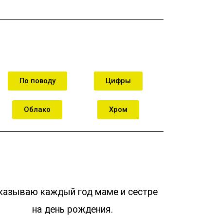
По поводу
Цифры
Облако
Хром
казываю каждый год маме и сестре
на день рождения.