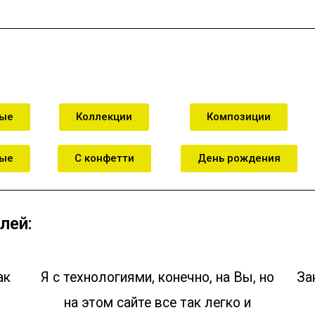
ные
Коллекции
Композиции
ные
С конфетти
День рождения
лей:
ак
Я с технологиями, конечно, на Вы, но
За
на этом сайте все так легко и