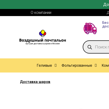
До
О компании
Д
Бес
дос
Геливые
Фольгированные
Ком
Доставка шаров