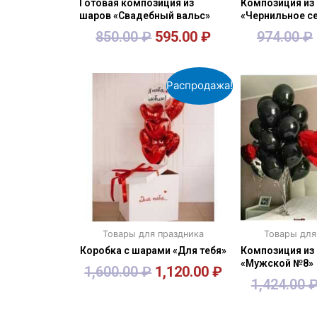
Готовая композиция из
Композиция из
шаров «Свадебный вальс»
«Чернильное с
850.00
₽
595.00
₽
974.00
₽
В корзину
В кор
Распродажа!
Товары для праздника
Товары для
Коробка с шарами «Для тебя»
Композиция из
«Мужской №8»
1,600.00
₽
1,120.00
₽
1,424.00
В корзину
В кор