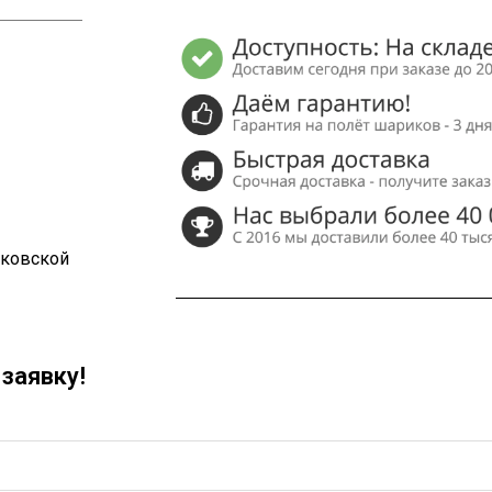
сковской
заявку!