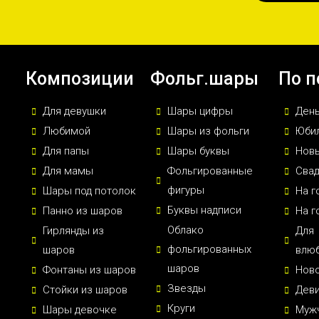
Композиции
Фольг.шары
По п
Для девушки
Шары цифры
Ден
Любимой
Шары из фольги
Юби
Для папы
Шары буквы
Новы
Для мамы
Фольгированные
Сва
фигуры
Шары под потолок
На г
Буквы надписи
Панно из шаров
На г
Облако
Гирлянды из
Для
фольгированных
шаров
влю
шаров
Фонтаны из шаров
Нов
Звезды
Стойки из шаров
Дев
Круги
Шары девочке
Муж