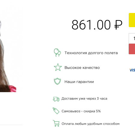
861.00
₽