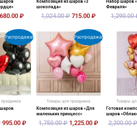
 шаров
Композиция из шаров «3
Набор шаров «
ердце»
шоколада»
Февраля»
680.00
₽
1,024.00
₽
715.00
₽
1,290.00
зину
В корзину
В к
Распродажа!
Распродажа!
 праздника
Товары для праздника
Товары дл
 шаров
Композиция из шаров «Для
Готовая компо
маленьких принцесс»
шаров «Облако
₽
995.00
₽
1,750.00
₽
1,225.00
₽
2,200.00
зину
В корзину
В к