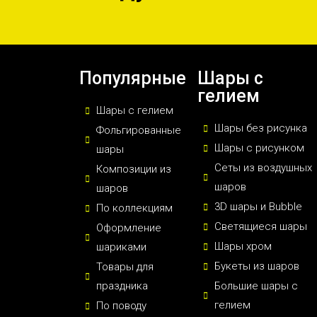
Популярные
Шары с
гелием
Шары с гелием
Шары без рисунка
Фольгированные
Шары с рисунком
шары
Сеты из воздушных
Композиции из
шаров
шаров
3D шары и Bubble
По коллекциям
Светящиеся шары
Оформление
Шары хром
шариками
Букеты из шаров
Товары для
праздника
Большие шары с
гелием
По поводу