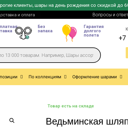
рогие клиенты, шары на день рождения со скидкой до 6
Вопросы и отве
оставка и оплата
платная
Без
Гарантия
К
тавка
запаха
долгого
полета
+7 
позиции
По коллекциям
Оформление шарами
Товар есть на складе
Ведьминская шляп