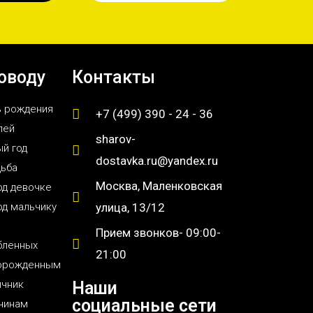
оводу
Контакты
ь рождения
+7 (499) 390 - 24 - 36
лей
sharov-
й год
dostavka.ru@yandex.ru
дьба
Москва, Маленковская
од девочке
од мальчику
улица, 13/12
Прием звонков- 09:00-
бленных
21:00
орожденным
ичник
Наши
социальные сети
чинам