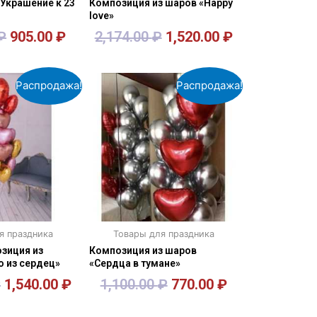
Украшение к 23
Композиция из шаров «Happy
love»
₽
905.00
₽
2,174.00
₽
1,520.00
₽
орзину
В корзину
Распродажа!
Распродажа!
я праздника
Товары для праздника
зиция из
Композиция из шаров
 из сердец»
«Сердца в тумане»
₽
1,540.00
₽
1,100.00
₽
770.00
₽
орзину
В корзину