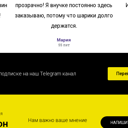
зин
прозрачно! Я внучке постоянно здесь
!
заказываю, потому что шарики долго
держатся.
Мария
55 лет
подписке на наш Telegram канал
Пере
ИЯ
Нам важно ваше мнение
он
НАПИШИ