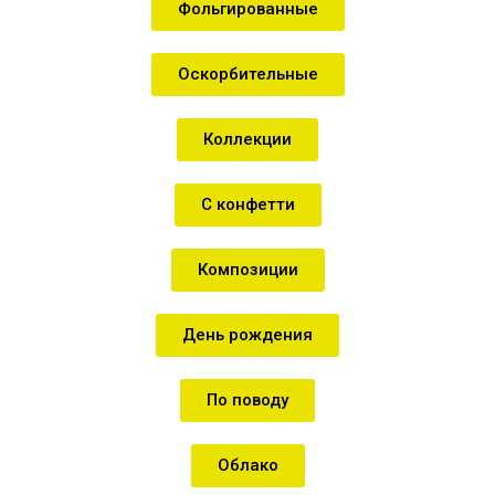
Фольгированные
Оскорбительные
Коллекции
С конфетти
Композиции
День рождения
По поводу
Облако