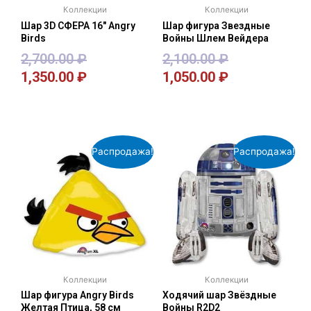
Коллекции
Коллекции
Шар 3D СФЕРА 16″ Angry
Шар фигура Звездные
Birds
Войны Шлем Вейдера
2,700.00
₽
2,100.00
₽
1,350.00
₽
1,050.00
₽
В корзину
В корзину
Распродажа!
Распродажа!
Коллекции
Коллекции
Шар фигура Angry Birds
Ходячий шар Звёздные
Желтая Птица, 58 см
Войны R2D2