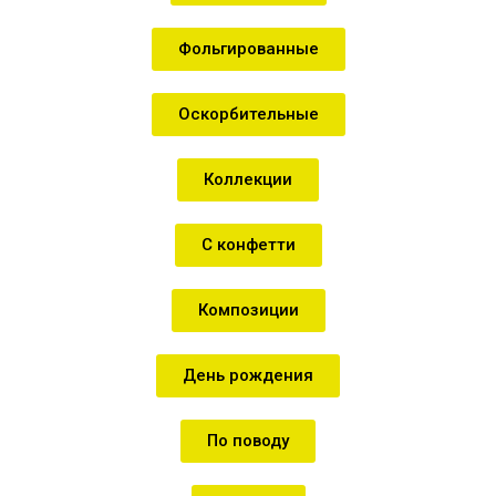
Фольгированные
Оскорбительные
Коллекции
С конфетти
Композиции
День рождения
По поводу