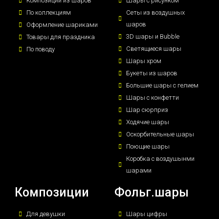
Композиции из шаров
Шары с рисунком
По коллекциям
Сеты из воздушных
шаров
Оформление шариками
3D шары и Bubble
Товары для праздника
Светящиеся шары
По поводу
Шары хром
Букеты из шаров
Большие шары с гелием
Шары с конфетти
Шар сюрприз
Ходячие шары
Оскорбительные шары
Поющие шары
Коробка с воздушынми
шарами
Композиции
Фольг.шары
Для девушки
Шары цифры