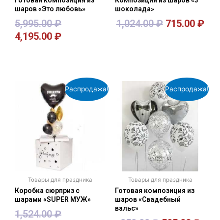
шаров «Это любовь»
шоколада»
5,995.00
₽
1,024.00
₽
715.00
₽
4,195.00
₽
В корзину
В корзину
Распродажа!
Распродажа!
Товары для праздника
Товары для праздника
Коробка сюрприз с
Готовая композиция из
шарами «SUPER МУЖ»
шаров «Свадебный
вальс»
1,524.00
₽