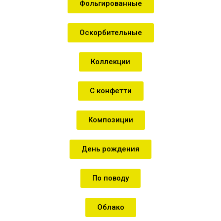
Фольгированные
Оскорбительные
Коллекции
С конфетти
Композиции
День рождения
По поводу
Облако