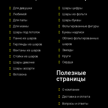
Для девушки
Шары цифры
Любимой
Шары из фольги
Для папы
Шары буквы
Для мамы
Фольгированные фигуры
Шары под потолок
Буквы надписи
Панно из шаров
Облако фольгированных
шаров
Гирлянды из шаров
Звезды
Фонтаны из шаров
Круги
Стойки из шаров
Сердца
Шары девочке
Шары ассорти
Полезные
Фотозона
страницы
О компании
Доставка и оплата
Вопросы и ответы