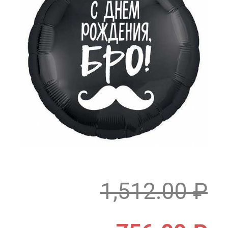
1,512.00
₽