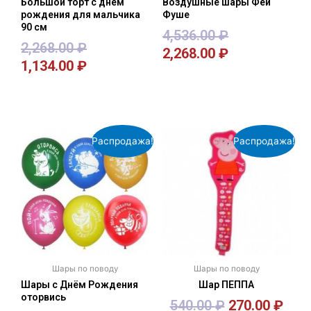
Большой торт с днем
Воздушные шары Феи
рождения для мальчика
Фуше
90 см
4,536.00
₽
2,268.00
₽
2,268.00
₽
1,134.00
₽
В корзину
В корзину
Распродажа!
Распродажа!
Шары по поводу
Шары по поводу
Шары с Днём Рождения
Шар ПЕППА
оторвись
540.00
₽
270.00
₽