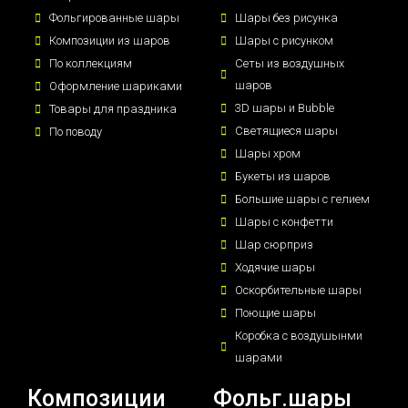
Фольгированные шары
Шары без рисунка
Композиции из шаров
Шары с рисунком
По коллекциям
Сеты из воздушных
шаров
Оформление шариками
3D шары и Bubble
Товары для праздника
Светящиеся шары
По поводу
Шары хром
Букеты из шаров
Большие шары с гелием
Шары с конфетти
Шар сюрприз
Ходячие шары
Оскорбительные шары
Поющие шары
Коробка с воздушынми
шарами
Композиции
Фольг.шары