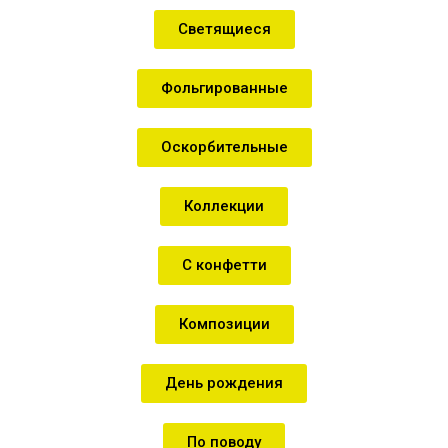
Светящиеся
Фольгированные
Оскорбительные
Коллекции
С конфетти
Композиции
День рождения
По поводу