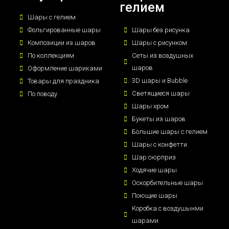
гелием
Шары с гелием
Фольгированные шары
Шары без рисунка
Композиции из шаров
Шары с рисунком
По коллекциям
Сеты из воздушных
шаров
Оформление шариками
3D шары и Bubble
Товары для праздника
Светящиеся шары
По поводу
Шары хром
Букеты из шаров
Большие шары с гелием
Шары с конфетти
Шар сюрприз
Ходячие шары
Оскорбительные шары
Поющие шары
Коробка с воздушынми
шарами