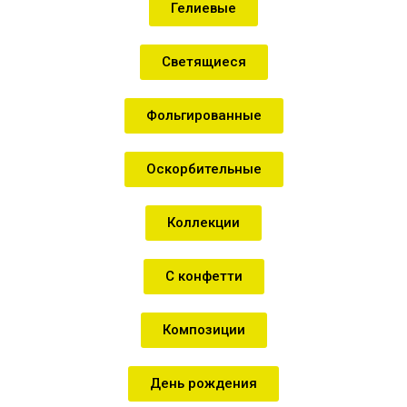
Гелиевые
Светящиеся
Фольгированные
Оскорбительные
Коллекции
С конфетти
Композиции
День рождения