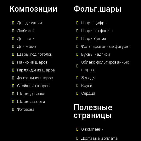
Композиции
Фольг.шары
Для девушки
Шары цифры
Любимой
Шары из фольги
Для папы
Шары буквы
Для мамы
Фольгированные фигуры
Шары под потолок
Буквы надписи
Панно из шаров
Облако фольгированных
шаров
Гирлянды из шаров
Звезды
Фонтаны из шаров
Круги
Стойки из шаров
Сердца
Шары девочке
Шары ассорти
Полезные
Фотозона
страницы
О компании
Доставка и оплата