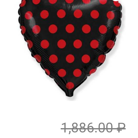
1,886.00
₽