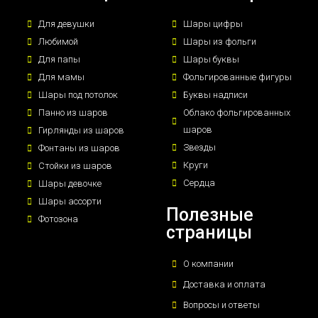
Для девушки
Шары цифры
Любимой
Шары из фольги
Для папы
Шары буквы
Для мамы
Фольгированные фигуры
Шары под потолок
Буквы надписи
Панно из шаров
Облако фольгированных
шаров
Гирлянды из шаров
Звезды
Фонтаны из шаров
Круги
Стойки из шаров
Сердца
Шары девочке
Шары ассорти
Полезные
Фотозона
страницы
О компании
Доставка и оплата
Вопросы и ответы