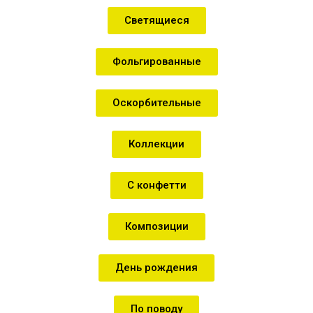
Светящиеся
Фольгированные
Оскорбительные
Коллекции
С конфетти
Композиции
День рождения
По поводу