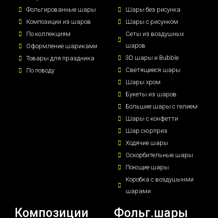
Фольгированные шары
Шары без рисунка
Композиции из шаров
Шары с рисунком
По коллекциям
Сеты из воздушных
шаров
Оформление шариками
3D шары и Bubble
Товары для праздника
Светящиеся шары
По поводу
Шары хром
Букеты из шаров
Большие шары с гелием
Шары с конфетти
Шар сюрприз
Ходячие шары
Оскорбительные шары
Поющие шары
Коробка с воздушынми
шарами
Композиции
Фольг.шары