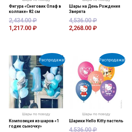
Фигура «Снеговик Олаф в
Шары на День Рождения
колпаке» 82 см
Зверята
2,434.00
₽
4,536.00
₽
1,217.00
₽
2,268.00
₽
В корзину
В корзину
Распродажа!
Распродажа!
Шары по поводу
Шары по поводу
Композиция из шаров «1
Шарики Hello Kitty пастель
годик сыночку»
4,536.00
₽