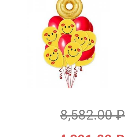
8,582.00
₽