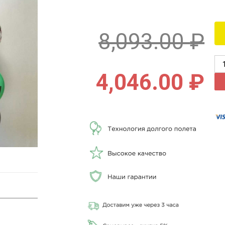
8,093.00
₽
4,046.00
₽