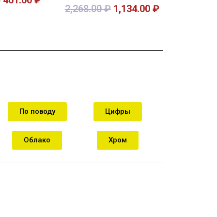
2,268.00
₽
1,134.00
₽
орзину
В корзину
По поводу
Цифры
Облако
Хром