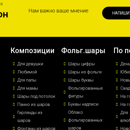
ИЯ
Нам важно ваше мнение
он
НАПИШИ
Композиции
Фольг.шары
По п
Для девушки
Шары цифры
Ден
Любимой
Шары из фольги
Юби
Для папы
Шары буквы
Новы
Для мамы
Фольгированные
Сва
фигуры
Шары под потолок
На г
Буквы надписи
Панно из шаров
На г
Облако
Гирлянды из
Для
фольгированных
шаров
влю
шаров
Фонтаны из шаров
Нов