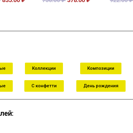
зину
В корзину
В к
ные
Коллекции
Композиции
ные
С конфетти
День рождения
лей: