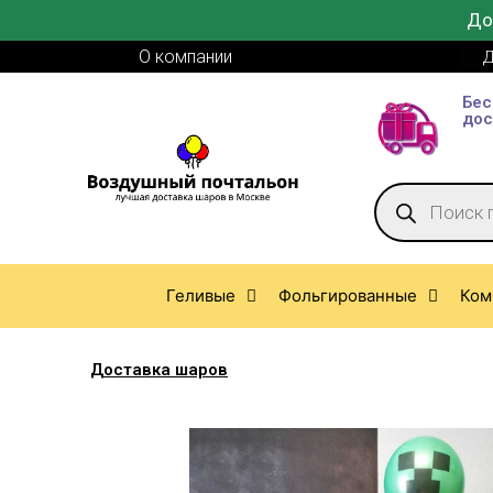
До
О компании
Д
Бес
дос
Геливые
Фольгированные
Ком
Доставка шаров