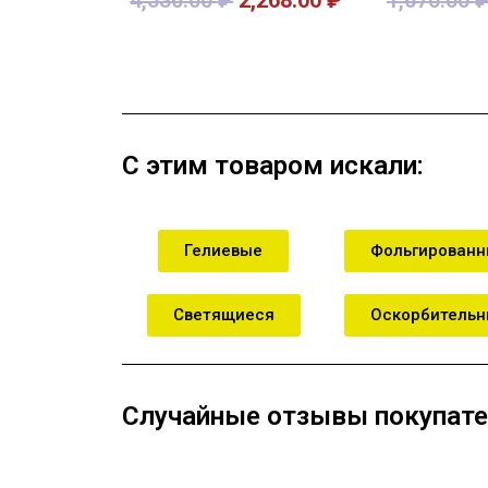
В корзину
В кор
С этим товаром искали:
Гелиевые
Фольгирован
Светящиеся
Оскорбитель
Случайные отзывы покупате