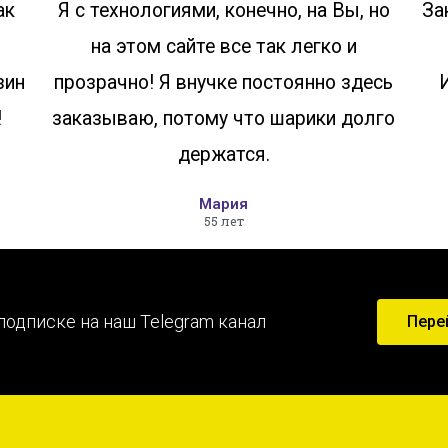
ак
Я с технологиями, конечно, на Вы, но
За
на этом сайте все так легко и
зин
прозрачно! Я внучке постоянно здесь
!
заказываю, потому что шарики долго
держатся.
Мария
55 лет
подписке на наш Telegram канал
Пере