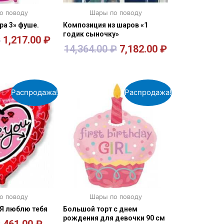
о поводу
Шары по поводу
а 3» фуше.
Композиция из шаров «1
годик сыночку»
₽
1,217.00
₽
14,364.00
₽
7,182.00
₽
орзину
В корзину
Распродажа!
Распродажа!
о поводу
Шары по поводу
Я люблю тебя
Большой торт с днем
рождения для девочки 90 см
₽
461.00
₽