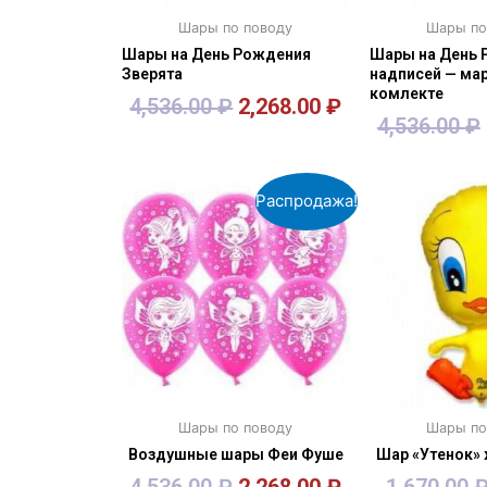
Шары по поводу
Шары по
Шары на День Рождения
Шары на День 
Зверята
надписей — мар
комлекте
4,536.00
₽
2,268.00
₽
4,536.00
₽
В корзину
В кор
Распродажа!
Шары по поводу
Шары по
Воздушные шары Феи Фуше
Шар «Утенок»
4,536.00
₽
2,268.00
₽
1,670.00