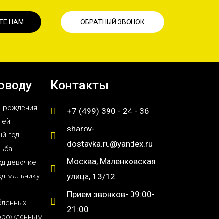
ТЕ НАМ
ОБРАТНЫЙ ЗВОНОК
оводу
Контакты
ь рождения
+7 (499) 390 - 24 - 36
лей
sharov-
й год
dostavka.ru@yandex.ru
дьба
Москва, Маленковская
од девочке
од мальчику
улица, 13/12
Прием звонков- 09:00-
бленных
21:00
орожденным