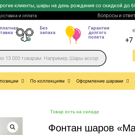
рогие клиенты, шары на день рождения со скидкой до 6
Вопросы и отве
оставка и оплата
платная
Без
Гарантия
К
тавка
запаха
долгого
полета
+7 
позиции
По коллекциям
Оформление шарами
Товар есть на складе
Фонтан шаров «М