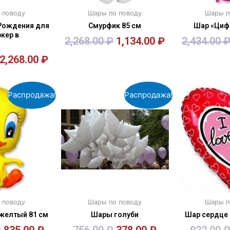
 поводу
Шары по поводу
Шары п
Рождения для
Смурфик 85 см
Шар «Цифр
кер в
2,268.00
₽
1,134.00
₽
2,434.00
2,268.00
₽
зину
В корзину
В к
Распродажа!
Распродажа!
 поводу
Шары по поводу
Шары п
 желтый 81 см
Шары голуби
Шар сердце 
₽
835.00
₽
756.00
₽
378.00
₽
922.00