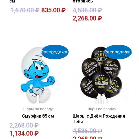
см
оторвись
1,670.00
₽
835.00
₽
4,536.00
₽
2,268.00
₽
В корзину
В корзину
Распродажа!
Распродажа!
Шары по поводу
Шары по поводу
Смурфик 85 см
Шары с Днём Рождения
Тебя
2,268.00
₽
4,536.00
₽
1,134.00
₽