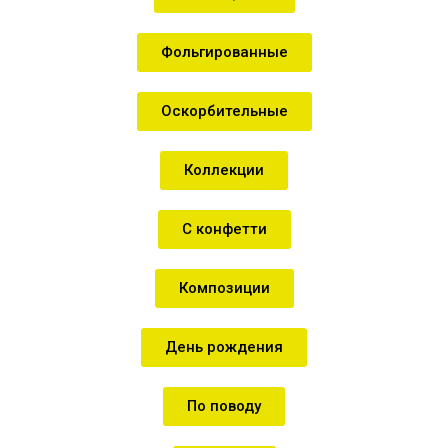
Фольгированные
Оскорбительные
Коллекции
С конфетти
Композиции
День рождения
По поводу