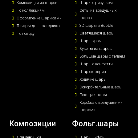
Композиции из шаров
Шары с рисунком
По коллекциям
Сеты из воздушных
шаров
Оформление шариками
3D шары и Bubble
Товары для праздника
Светящиеся шары
По поводу
Шары хром
Букеты из шаров
Большие шары с гелием
Шары с конфетти
Шар сюрприз
Ходячие шары
Оскорбительные шары
Поющие шары
Коробка с воздушынми
шарами
Композиции
Фольг.шары
Для девушки
Шары цифры