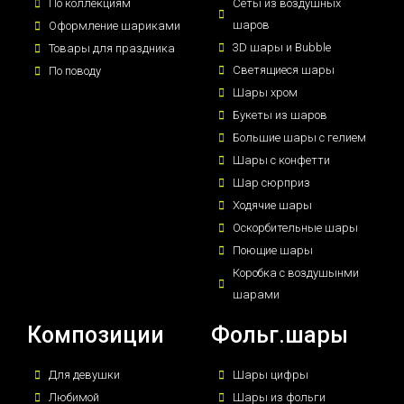
По коллекциям
Сеты из воздушных
шаров
Оформление шариками
3D шары и Bubble
Товары для праздника
Светящиеся шары
По поводу
Шары хром
Букеты из шаров
Большие шары с гелием
Шары с конфетти
Шар сюрприз
Ходячие шары
Оскорбительные шары
Поющие шары
Коробка с воздушынми
шарами
Композиции
Фольг.шары
Для девушки
Шары цифры
Любимой
Шары из фольги