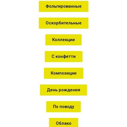
Фольгированные
Оскорбительные
Коллекции
С конфетти
Композиции
День рождения
По поводу
Облако