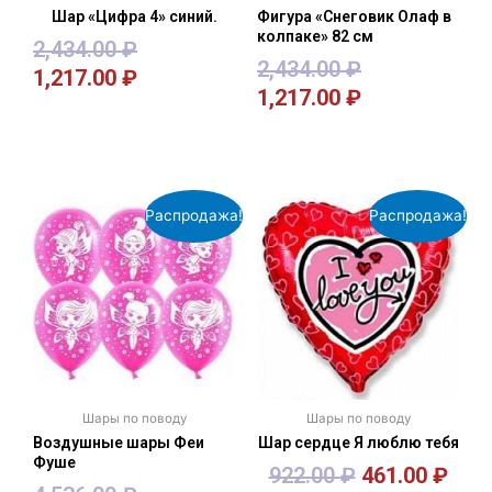
Шар «Цифра 4» синий.
Фигура «Снеговик Олаф в
колпаке» 82 см
2,434.00
₽
2,434.00
₽
1,217.00
₽
1,217.00
₽
В корзину
В корзину
Распродажа!
Распродажа!
Шары по поводу
Шары по поводу
Воздушные шары Феи
Шар сердце Я люблю тебя
Фуше
922.00
₽
461.00
₽