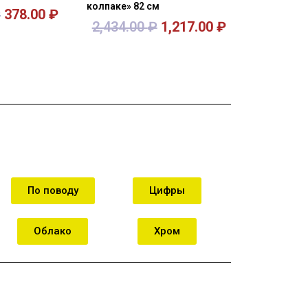
колпаке» 82 см
₽
378.00
₽
2,434.00
₽
1,217.00
₽
орзину
В корзину
По поводу
Цифры
Облако
Хром