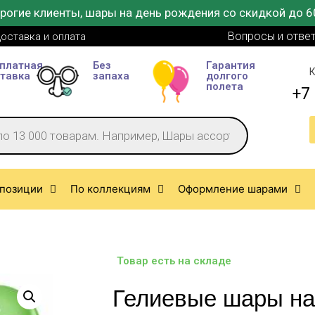
рогие клиенты, шары на день рождения со скидкой до 6
Вопросы и отве
оставка и оплата
платная
Без
Гарантия
К
тавка
запаха
долгого
полета
+7 
позиции
По коллекциям
Оформление шарами
Товар есть на складе
Гелиевые шары на