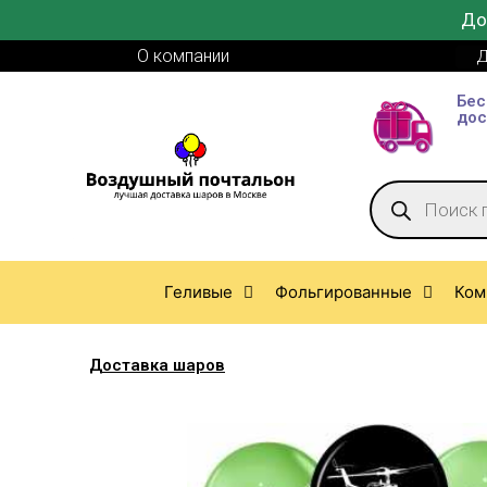
До
О компании
Д
Бес
дос
Геливые
Фольгированные
Ком
Доставка шаров