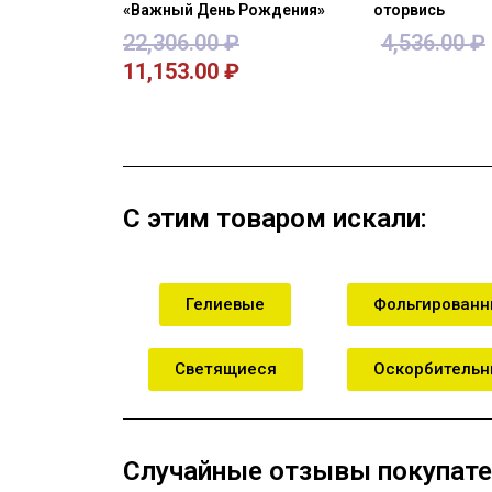
«Важный День Рождения»
оторвись
22,306.00
₽
4,536.00
₽
11,153.00
₽
В корзину
В кор
С этим товаром искали:
Гелиевые
Фольгирован
Светящиеся
Оскорбитель
Случайные отзывы покупате