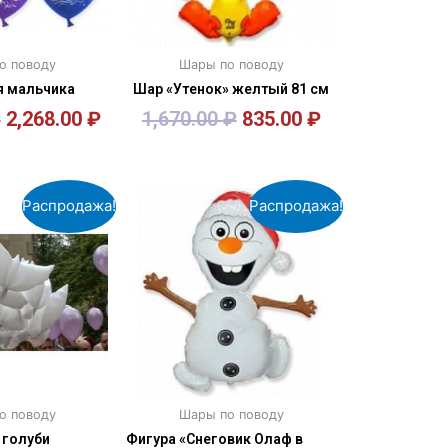
о поводу
Шары по поводу
 мальчика
Шар «Утенок» желтый 81 см
₽
2,268.00
₽
1,670.00
₽
835.00
₽
орзину
В корзину
Распродажа!
Распродажа!
о поводу
Шары по поводу
голуби
Фигура «Снеговик Олаф в