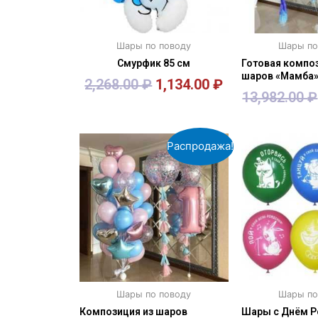
Шары по поводу
Шары по
Смурфик 85 см
Готовая композ
шаров «Мамба
2,268.00
₽
1,134.00
₽
13,982.00
₽
В корзину
В кор
Распродажа!
Шары по поводу
Шары по
Композиция из шаров
Шары с Днём 