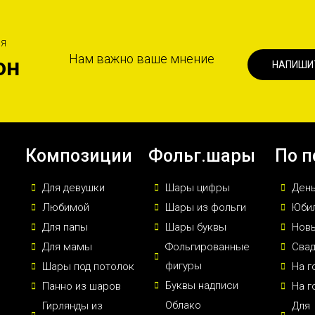
ИЯ
Нам важно ваше мнение
он
НАПИШИ
Композиции
Фольг.шары
По п
Для девушки
Шары цифры
Ден
Любимой
Шары из фольги
Юби
Для папы
Шары буквы
Новы
Для мамы
Фольгированные
Сва
фигуры
Шары под потолок
На г
Буквы надписи
Панно из шаров
На г
Облако
Гирлянды из
Для