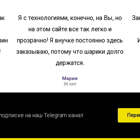
ак
Я с технологиями, конечно, на Вы, но
За
на этом сайте все так легко и
зин
прозрачно! Я внучке постоянно здесь
!
заказываю, потому что шарики долго
держатся.
Мария
55 лет
подписке на наш Telegram канал
Пере