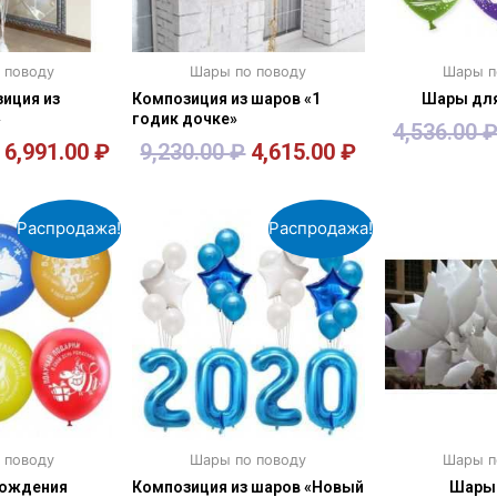
 поводу
Шары по поводу
Шары п
иция из
Композиция из шаров «1
Шары для
»
годик дочке»
4,536.00
6,991.00
₽
9,230.00
₽
4,615.00
₽
зину
В корзину
В к
Распродажа!
Распродажа!
 поводу
Шары по поводу
Шары п
Рождения
Композиция из шаров «Новый
Шары 