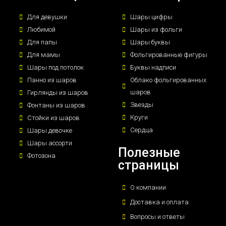
Для девушки
Шары цифры
Любимой
Шары из фольги
Для папы
Шары буквы
Для мамы
Фольгированные фигуры
Шары под потолок
Буквы надписи
Панно из шаров
Облако фольгированных
шаров
Гирлянды из шаров
Звезды
Фонтаны из шаров
Круги
Стойки из шаров
Сердца
Шары девочке
Шары ассорти
Полезные
Фотозона
страницы
О компании
Доставка и оплата
Вопросы и ответы