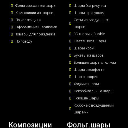
Фольгированные шары
Шары без рисунка
Композиции из шаров
Шары с рисунком
По коллекциям
Сеты из воздушных
шаров
Оформление шариками
3D шары и Bubble
Товары для праздника
Светящиеся шары
По поводу
Шары хром
Букеты из шаров
Большие шары с гелием
Шары с конфетти
Шар сюрприз
Ходячие шары
Оскорбительные шары
Поющие шары
Коробка с воздушынми
шарами
Композиции
Фольг.шары