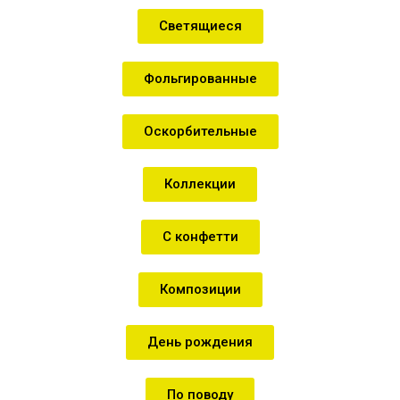
Светящиеся
Фольгированные
Оскорбительные
Коллекции
С конфетти
Композиции
День рождения
По поводу