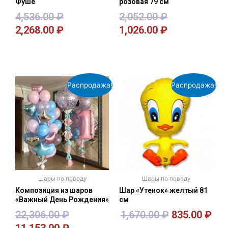
Фуше
розовая 79 см
4,536.00
₽
2,052.00
₽
2,268.00
₽
1,026.00
₽
В корзину
В корзину
Распродажа!
Распродажа!
Шары по поводу
Шары по поводу
Композиция из шаров
Шар «Утенок» желтый 81
«Важный День Рождения»
см
22,306.00
₽
1,670.00
₽
835.00
₽