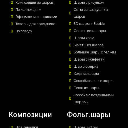
Композиции из шаров
Шары с рисунком
По коллекциям
Сеты из воздушных
шаров
Оформление шариками
3D шары и Bubble
Товары для праздника
Светящиеся шары
По поводу
Шары хром
Букеты из шаров
Большие шары с гелием
Шары с конфетти
Шар сюрприз
Ходячие шары
Оскорбительные шары
Поющие шары
Коробка с воздушынми
шарами
Композиции
Фольг.шары
Для девушки
Шары цифры