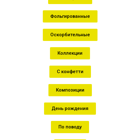
Фольгированные
Оскорбительные
Коллекции
С конфетти
Композиции
День рождения
По поводу