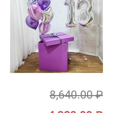
8,640.00
₽