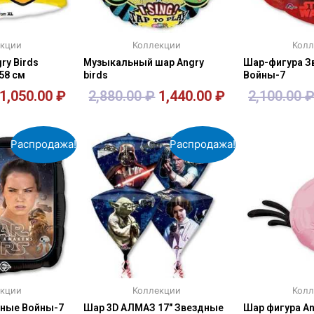
екции
Коллекции
Колл
ry Birds
Музыкальный шар Angry
Шар-фигура З
58 см
birds
Войны-7
1,050.00
₽
2,880.00
₽
1,440.00
₽
2,100.00
зину
В корзину
В к
Распродажа!
Распродажа!
екции
Коллекции
Колл
дные Войны-7
Шар 3D АЛМАЗ 17″ Звездные
Шар фигура An