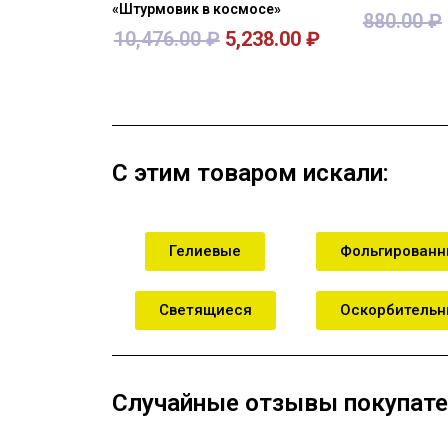
«Штурмовик в космосе»
880.00
₽
10,476.00
₽
5,238.00
₽
В корзину
В кор
С этим товаром искали:
Гелиевые
Фольгирован
Светящиеся
Оскорбитель
Случайные отзывы покупате