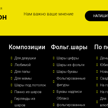
ИЯ
Нам важно ваше мнение
он
НАПИШИ
Композиции
Фольг.шары
По п
Для девушки
Шары цифры
Ден
Любимой
Шары из фольги
Юби
Для папы
Шары буквы
Новы
Для мамы
Фольгированные
Сва
фигуры
Шары под потолок
На г
Буквы надписи
Панно из шаров
На г
Облако
Гирлянды из
Для
фольгированных
шаров
влю