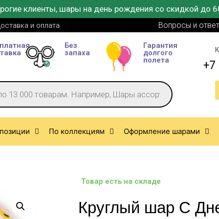
рогие клиенты, шары на день рождения со скидкой до 6
Вопросы и отве
оставка и оплата
платная
Без
Гарантия
К
тавка
запаха
долгого
полета
+7 
позиции
По коллекциям
Оформление шарами
Товар есть на складе
Круглый шар С Дн