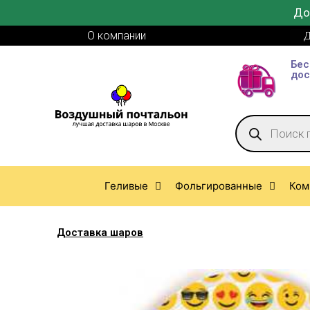
До
О компании
Д
Бес
дос
Геливые
Фольгированные
Ком
Доставка шаров