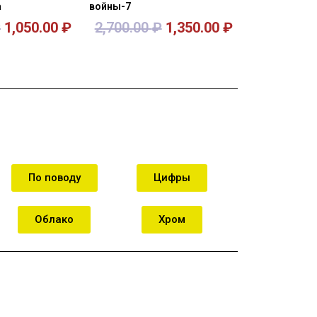
а
войны-7
₽
1,050.00
₽
2,700.00
₽
1,350.00
₽
орзину
В корзину
По поводу
Цифры
Облако
Хром