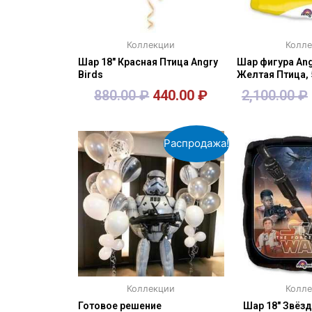
Коллекции
Колл
Шар 18″ Красная Птица Angry
Шар фигура Ang
Birds
Желтая Птица, 
880.00
₽
440.00
₽
2,100.00
₽
В корзину
В кор
Распродажа!
Коллекции
Колл
Готовое решение
Шар 18″ Звёз