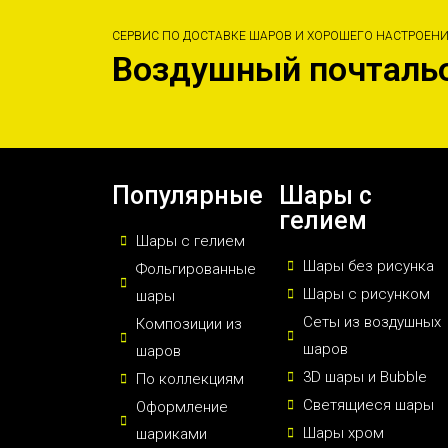
СЕРВИС ПО ДОСТАВКЕ ШАРОВ И ХОРОШЕГО НАСТРОЕН
Воздушный почталь
Популярные
Шары с
гелием
Шары с гелием
Шары без рисунка
Фольгированные
Шары с рисунком
шары
Сеты из воздушных
Композиции из
шаров
шаров
3D шары и Bubble
По коллекциям
Светящиеся шары
Оформление
Шары хром
шариками