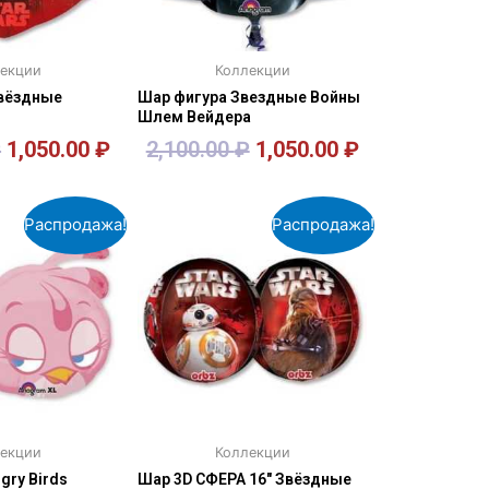
екции
Коллекции
вёздные
Шар фигура Звездные Войны
Шлем Вейдера
₽
1,050.00
₽
2,100.00
₽
1,050.00
₽
орзину
В корзину
Распродажа!
Распродажа!
екции
Коллекции
gry Birds
Шар 3D СФЕРА 16″ Звёздные