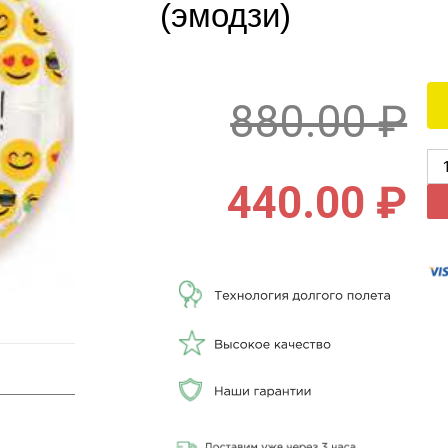
(эмодзи)
880.00
₽
440.00
₽