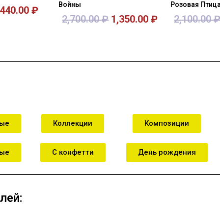
Войны
Розовая Птиц
440.00
₽
2,700.00
₽
1,350.00
₽
2,100.00
зину
В корзину
В к
ные
Коллекции
Композиции
ные
С конфетти
День рождения
лей: