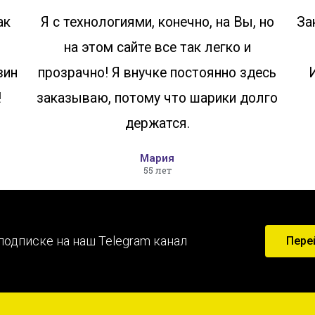
ак
Я с технологиями, конечно, на Вы, но
За
на этом сайте все так легко и
зин
прозрачно! Я внучке постоянно здесь
!
заказываю, потому что шарики долго
держатся.
Мария
55 лет
подписке на наш Telegram канал
Пере