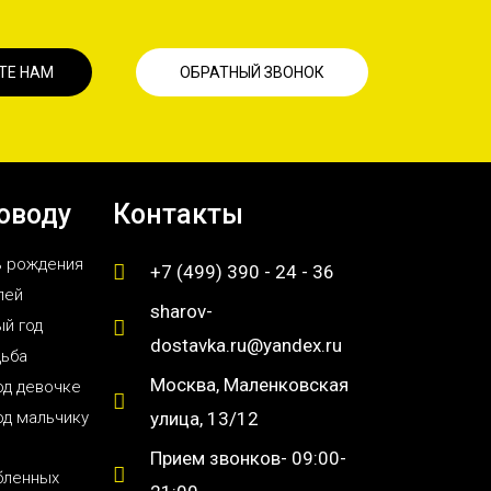
ТЕ НАМ
ОБРАТНЫЙ ЗВОНОК
оводу
Контакты
ь рождения
+7 (499) 390 - 24 - 36
лей
sharov-
й год
dostavka.ru@yandex.ru
дьба
Москва, Маленковская
од девочке
од мальчику
улица, 13/12
Прием звонков- 09:00-
бленных