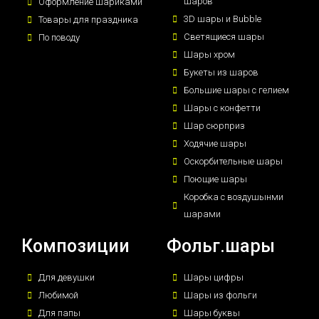
шаров
Оформление шариками
3D шары и Bubble
Товары для праздника
Светящиеся шары
По поводу
Шары хром
Букеты из шаров
Большие шары с гелием
Шары с конфетти
Шар сюрприз
Ходячие шары
Оскорбительные шары
Поющие шары
Коробка с воздушынми
шарами
Композиции
Фольг.шары
Для девушки
Шары цифры
Любимой
Шары из фольги
Для папы
Шары буквы