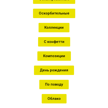
Оскорбительные
Коллекции
С конфетти
Композиции
День рождения
По поводу
Облако