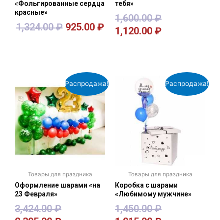
«Фольгированные сердца
тебя»
красные»
1,600.00
₽
1,324.00
₽
925.00
₽
1,120.00
₽
В корзину
В корзину
Распродажа!
Распродажа!
Товары для праздника
Товары для праздника
Оформление шарами «на
Коробка с шарами
23 Февраля»
«Любимому мужчине»
3,424.00
₽
1,450.00
₽