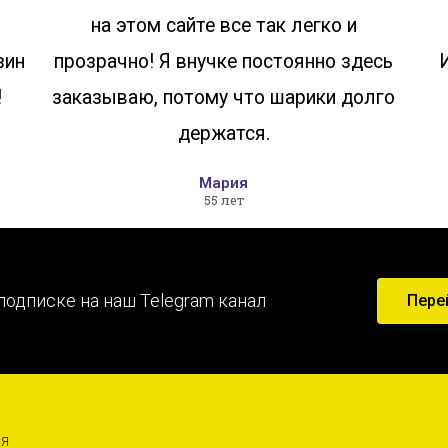
на этом сайте все так легко и
зин
прозрачно! Я внучке постоянно здесь
!
заказываю, потому что шарики долго
держатся.
Мария
55 лет
подписке на наш Telegram канал
Пере
ИЯ