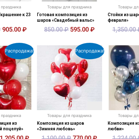
 праздника
Товары для праздника
Товары дл
крашение к 23
Готовая композиция из
Стойки из шар
шаров «Свадебный вальс»
февраля»
₽
905.00
₽
850.00
₽
595.00
₽
1,350.00
зину
В корзину
В к
Распродажа!
Распродажа!
 праздника
Товары для праздника
Товары дл
иция из
Композиция из шаров
Композиция и
й поцелуй»
«Зимняя любовь»
любви»
1,205.00
₽
1,100.00
₽
770.00
₽
1,224.00