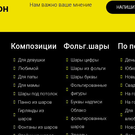
Нам важно ваше мнение
он
НАПИШИ
Композиции
Фольг.шары
По п
Для девушки
Шары цифры
Ден
Любимой
Шары из фольги
Юби
Для папы
Шары буквы
Новы
Для мамы
Фольгированные
Сва
фигуры
Шары под потолок
На г
Буквы надписи
Панно из шаров
На г
Облако
Гирлянды из
Для
фольгированных
шаров
влю
шаров
Фонтаны из шаров
Нов
Звезды