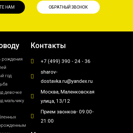
ТЕ НАМ
ОБРАТНЫЙ ЗВОНОК
оводу
Контакты
ь рождения
+7 (499) 390 - 24 - 36
лей
sharov-
й год
dostavka.ru@yandex.ru
дьба
Москва, Маленковская
од девочке
од мальчику
улица, 13/12
Прием звонков- 09:00-
бленных
21:00
орожденным