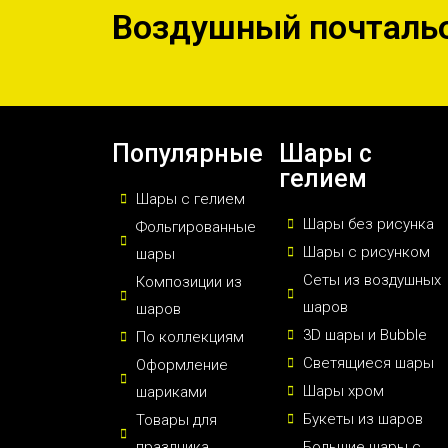
Воздушный почталь
Популярные
Шары с
гелием
Шары с гелием
Шары без рисунка
Фольгированные
Шары с рисунком
шары
Сеты из воздушных
Композиции из
шаров
шаров
3D шары и Bubble
По коллекциям
Светящиеся шары
Оформление
Шары хром
шариками
Букеты из шаров
Товары для
праздника
Большие шары с