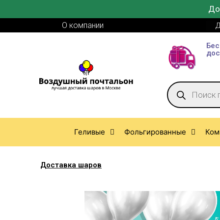
До
О компании
Д
Бес
дос
Геливые
Фольгированные
Ком
Доставка шаров