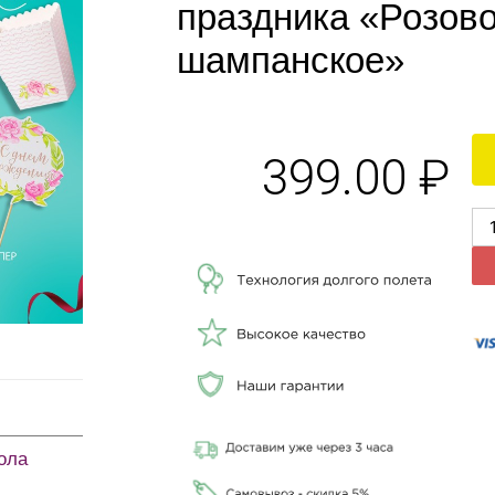
праздника «Розов
шампанское»
399.00
₽
ола