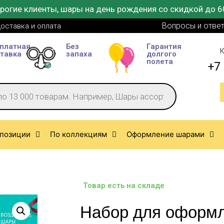
рогие клиенты, шары на день рождения со скидкой до 6
Вопросы и отве
оставка и оплата
платная
Без
Гарантия
К
тавка
запаха
долгого
полета
+7 
позиции
По коллекциям
Оформление шарами
Товар есть на складе
Набор для оформ