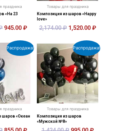
я праздника
Товары для праздника
ов «На 23
Композиция из шаров «Happy
love»
₽
945.00
₽
2,174.00
₽
1,520.00
₽
орзину
В корзину
Распродажа!
Распродажа!
я праздника
Товары для праздника
з шаров «Океан
Композиция из шаров
«Мужской №8»
₽
855.00
₽
1,424.00
₽
995.00
₽