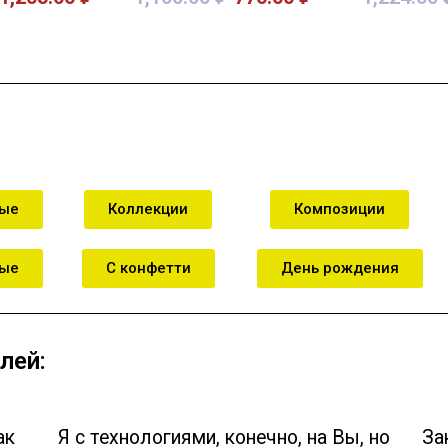
зину
В корзину
В к
ные
Коллекции
Композиции
ные
С конфетти
День рождения
лей:
ак
Я с технологиями, конечно, на Вы, но
За