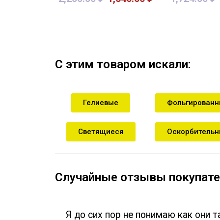
В корзину
В кор
С этим товаром искали:
Гелиевые
Фольгирован
Светящиеся
Оскорбитель
Случайные отзывы покупате
Я до сих пор не понимаю как они т