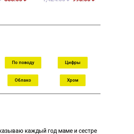
орзину
В корзину
По поводу
Цифры
Облако
Хром
казываю каждый год маме и сестре