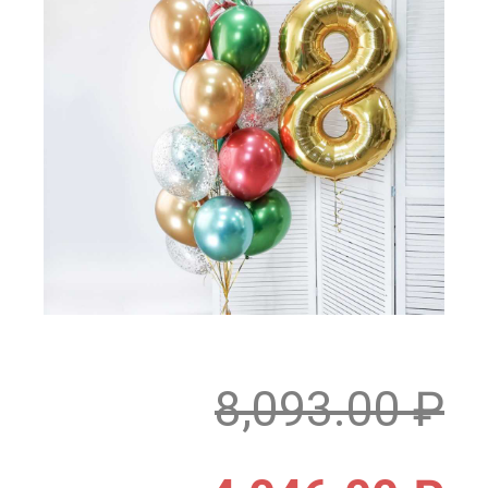
8,093.00
₽