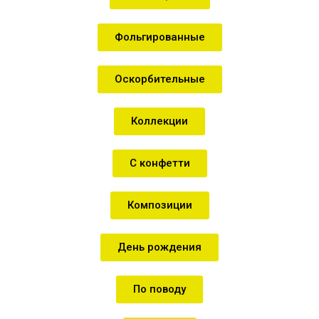
Фольгированные
Оскорбительные
Коллекции
С конфетти
Композиции
День рождения
По поводу