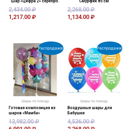
Шар «Цифра 2» серебро.
Смурфик 85 см
2,434.00
₽
2,268.00
₽
1,217.00
₽
1,134.00
₽
В корзину
В корзину
Распродажа!
Распродажа!
Шары по поводу
Шары по поводу
Готовая композиция из
Воздушные шары для
шаров «Мамба»
Бабушки
13,982.00
₽
4,536.00
₽