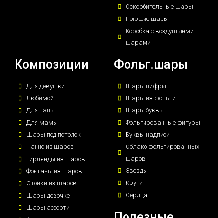
Оскорбительные шары
Поющие шары
Коробка с воздушынми
шарами
Композиции
Фольг.шары
Для девушки
Шары цифры
Любимой
Шары из фольги
Для папы
Шары буквы
Для мамы
Фольгированные фигуры
Шары под потолок
Буквы надписи
Панно из шаров
Облако фольгированных
шаров
Гирлянды из шаров
Звезды
Фонтаны из шаров
Круги
Стойки из шаров
Сердца
Шары девочке
Шары ассорти
Полезные