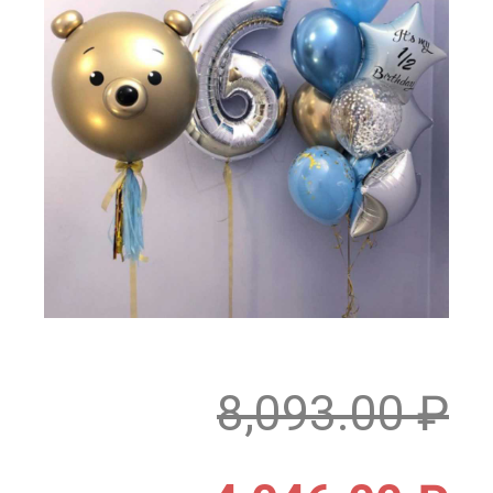
8,093.00
₽