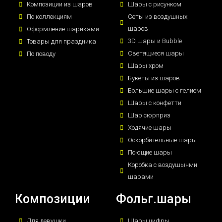
Композиции из шаров
Шары с рисунком
По коллекциям
Сеты из воздушных
шаров
Оформление шариками
3D шары и Bubble
Товары для праздника
Светящиеся шары
По поводу
Шары хром
Букеты из шаров
Большие шары с гелием
Шары с конфетти
Шар сюрприз
Ходячие шары
Оскорбительные шары
Поющие шары
Коробка с воздушынми
шарами
Композиции
Фольг.шары
Для девушки
Шары цифры