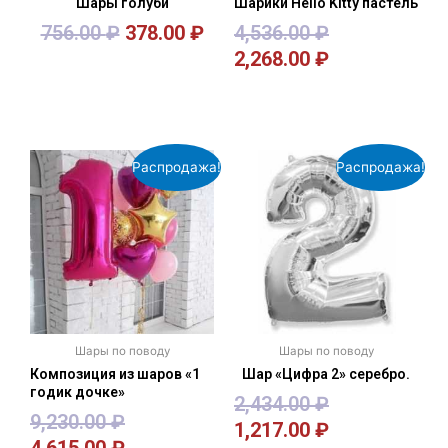
Шары голуби
Шарики Hello Kitty пастель
756.00
₽
378.00
₽
4,536.00
₽
2,268.00
₽
В корзину
В корзину
Распродажа!
Распродажа!
Шары по поводу
Шары по поводу
Композиция из шаров «1
Шар «Цифра 2» серебро.
годик дочке»
2,434.00
₽
9,230.00
₽
1,217.00
₽