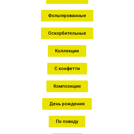
Фольгированные
Оскорбительные
Коллекции
С конфетти
Композиции
День рождения
По поводу