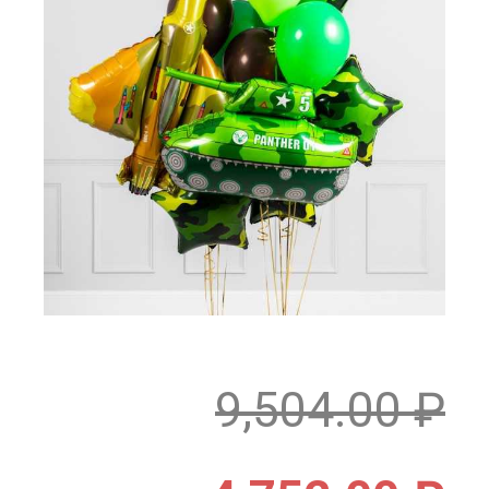
9,504.00
₽