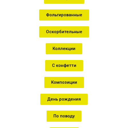
Фольгированные
Оскорбительные
Коллекции
С конфетти
Композиции
День рождения
По поводу