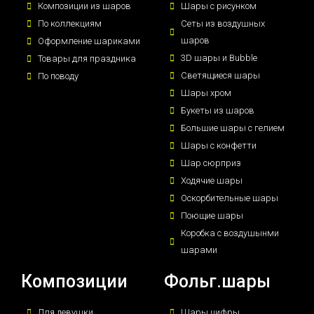
Композиции из шаров
Шары с рисунком
По коллекциям
Сеты из воздушных
шаров
Оформление шариками
3D шары и Bubble
Товары для праздника
Светящиеся шары
По поводу
Шары хром
Букеты из шаров
Большие шары с гелием
Шары с конфетти
Шар сюрприз
Ходячие шары
Оскорбительные шары
Поющие шары
Коробка с воздушынми
шарами
Композиции
Фольг.шары
Для девушки
Шары цифры