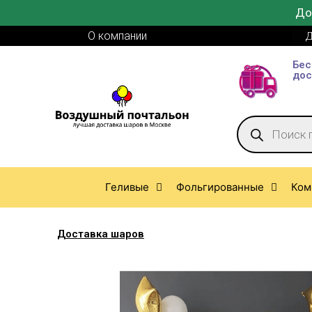
До
О компании
Д
Бес
дос
Геливые
Фольгированные
Ком
Доставка шаров