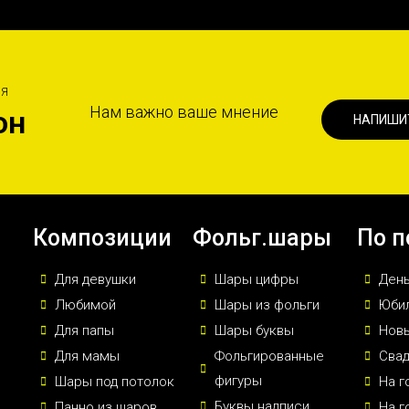
ИЯ
Нам важно ваше мнение
он
НАПИШИ
Композиции
Фольг.шары
По п
Для девушки
Шары цифры
Ден
Любимой
Шары из фольги
Юби
Для папы
Шары буквы
Новы
Для мамы
Фольгированные
Сва
фигуры
Шары под потолок
На г
Буквы надписи
Панно из шаров
На г