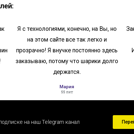
лей:
ак
Я с технологиями, конечно, на Вы, но
За
на этом сайте все так легко и
зин
прозрачно! Я внучке постоянно здесь
!
заказываю, потому что шарики долго
держатся.
Мария
55 лет
подписке на наш Telegram канал
Пере