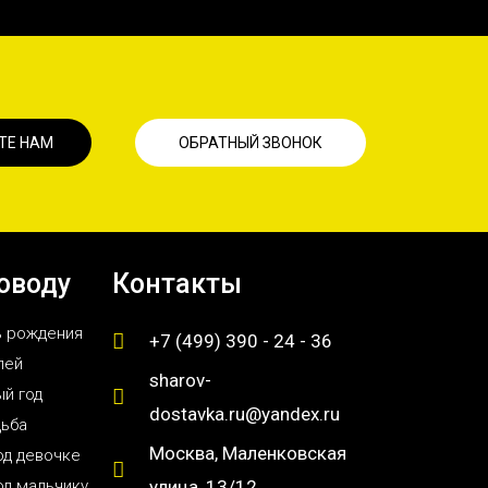
ТЕ НАМ
ОБРАТНЫЙ ЗВОНОК
оводу
Контакты
ь рождения
+7 (499) 390 - 24 - 36
лей
sharov-
й год
dostavka.ru@yandex.ru
дьба
Москва, Маленковская
од девочке
од мальчику
улица, 13/12