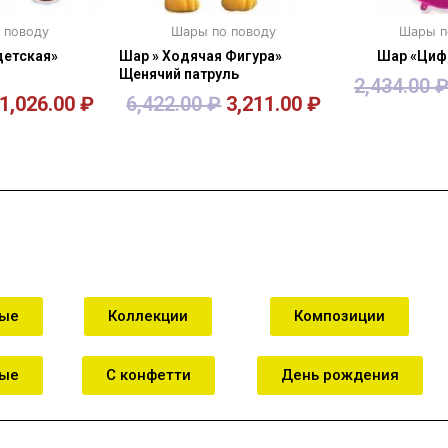
 поводу
Шары по поводу
Шары п
детская»
Шар » Ходячая Фигура»
Шар «Цифр
Щенячий патруль
2,434.00
1,026.00
₽
6,422.00
₽
3,211.00
₽
зину
В корзину
В к
ные
Коллекции
Композиции
ные
С конфетти
День рождения