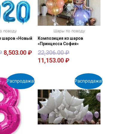
о поводу
Шары по поводу
з шаров «Новый
Композиция из шаров
«Принцесса София»
₽
8,503.00
₽
22,306.00
₽
11,153.00
₽
орзину
В корзину
Распродажа!
Распродажа!