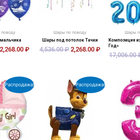
 поводу
Шары по поводу
Шары п
 мальчика
Шары под потолок Тачки
Композиция и
Год»
2,268.00
₽
4,536.00
₽
2,268.00
₽
17,006.00
зину
В корзину
В к
Распродажа!
Распродажа!