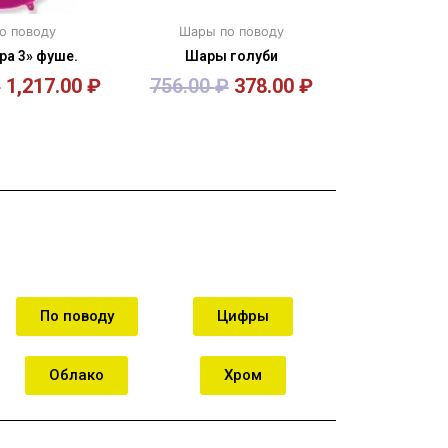
о поводу
Шары по поводу
а 3» фуше.
Шары голуби
₽
1,217.00
₽
756.00
₽
378.00
₽
орзину
В корзину
По поводу
Цифры
Облако
Хром