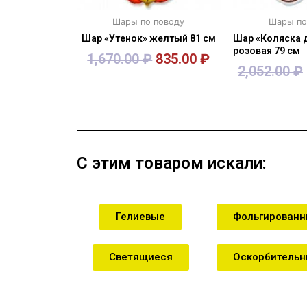
Шары по поводу
Шары по
Шар «Утенок» желтый 81 см
Шар «Коляска 
розовая 79 см
1,670.00
₽
835.00
₽
2,052.00
₽
В корзину
В кор
С этим товаром искали:
Гелиевые
Фольгирован
Светящиеся
Оскорбитель