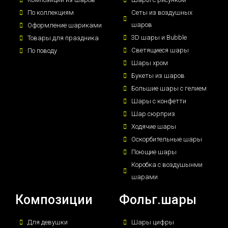
По коллекциям
Сеты из воздушных
шаров
Оформление шариками
3D шары и Bubble
Товары для праздника
Светящиеся шары
По поводу
Шары хром
Букеты из шаров
Большие шары с гелием
Шары с конфетти
Шар сюрприз
Ходячие шары
Оскорбительные шары
Поющие шары
Коробка с воздушынми
шарами
Композиции
Фольг.шары
Для девушки
Шары цифры