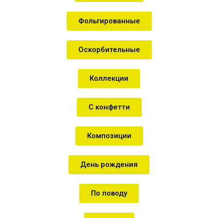
Фольгированные
Оскорбительные
Коллекции
С конфетти
Композиции
День рождения
По поводу