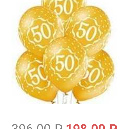
396.00
₽
198.00
₽