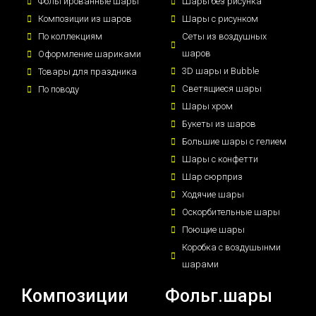
Фольгированные шары
Шары без рисунка
Композиции из шаров
Шары с рисунком
По коллекциям
Сеты из воздушных
шаров
Оформление шариками
3D шары и Bubble
Товары для праздника
Светящиеся шары
По поводу
Шары хром
Букеты из шаров
Большие шары с гелием
Шары с конфетти
Шар сюрприз
Ходячие шары
Оскорбительные шары
Поющие шары
Коробка с воздушынми
шарами
Композиции
Фольг.шары