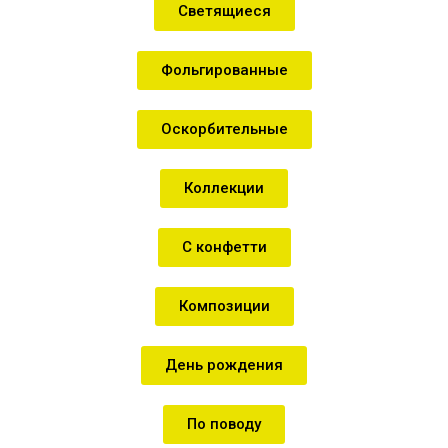
Светящиеся
Фольгированные
Оскорбительные
Коллекции
С конфетти
Композиции
День рождения
По поводу