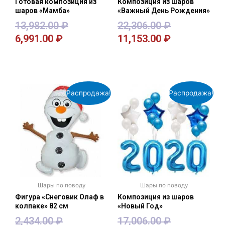
Готовая композиция из
Композиция из шаров
шаров «Мамба»
«Важный День Рождения»
13,982.00
₽
22,306.00
₽
6,991.00
₽
11,153.00
₽
В корзину
В корзину
Распродажа!
Распродажа!
Шары по поводу
Шары по поводу
Фигура «Снеговик Олаф в
Композиция из шаров
колпаке» 82 см
«Новый Год»
2,434.00
₽
17,006.00
₽