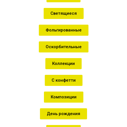
Светящиеся
Фольгированные
Оскорбительные
Коллекции
С конфетти
Композиции
День рождения