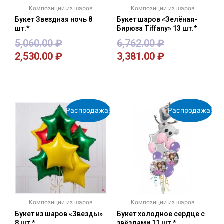
Композиции из шаров
Композиции из шаров
Букет Звездная ночь 8
Букет шаров «Зелёная-
шт.*
Бирюза Tiffany» 13 шт.*
5,060.00
₽
6,762.00
₽
2,530.00
₽
3,381.00
₽
В корзину
В корзину
Распродажа!
Распродажа!
Композиции из шаров
Композиции из шаров
Букет из шаров «Звезды»
Букет холодное сердце с
8 шт.*
звёздами 11 шт.*