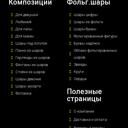
Композиции
Фольг.шары
Для девушки
Шары цифры
Любимой
Шары из фольги
Для папы
Шары буквы
Для мамы
Фольгированные фигуры
Шары под потолок
Буквы надписи
Панно из шаров
Облако фольгированных
шаров
Гирлянды из шаров
Звезды
Фонтаны из шаров
Круги
Стойки из шаров
Сердца
Шары девочке
Шары ассорти
Полезные
Фотозона
страницы
О компании
Доставка и оплата
Вопросы и ответы