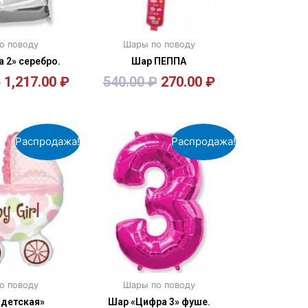
о поводу
Шары по поводу
 2» серебро.
Шар ПЕППА
₽
1,217.00
₽
540.00
₽
270.00
₽
орзину
В корзину
Распродажа!
Распродажа!
о поводу
Шары по поводу
 детская»
Шар «Цифра 3» фуше.