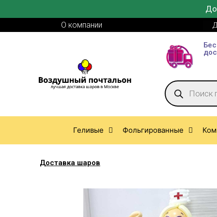
До
О компании
Д
Бес
дос
Геливые
Фольгированные
Ком
Доставка шаров