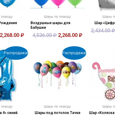
 поводу
Шары по поводу
Шары п
Рождения
Воздушные шары для
Шар «Цифра
Бабушки
2,434.00
2,268.00
₽
4,536.00
₽
2,268.00
₽
зину
В корзину
В к
Распродажа!
Распродажа!
 поводу
Шары по поводу
Шары п
 4» синий.
Шары под потолок Тачки
Шар «Коляска