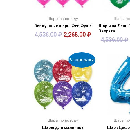
Шары по поводу
Шары по
Воздушные шары Феи Фуше
Шары на День 
Зверята
4,536.00
₽
2,268.00
₽
4,536.00
₽
В корзину
В кор
Распродажа!
Шары по поводу
Шары по
Шары для мальчика
Шар «Цифра