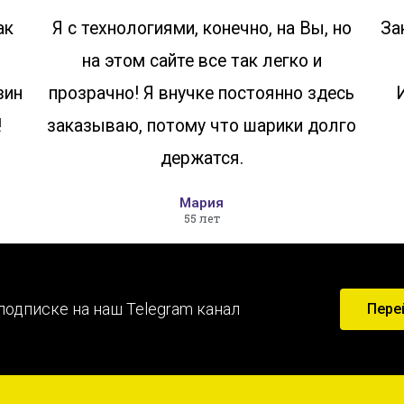
ак
Я с технологиями, конечно, на Вы, но
За
на этом сайте все так легко и
зин
прозрачно! Я внучке постоянно здесь
!
заказываю, потому что шарики долго
держатся.
Мария
55 лет
подписке на наш Telegram канал
Пере