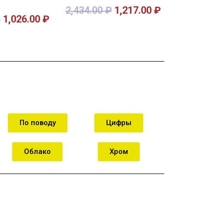
2,434.00
₽
1,217.00
₽
₽
1,026.00
₽
орзину
В корзину
По поводу
Цифры
Облако
Хром