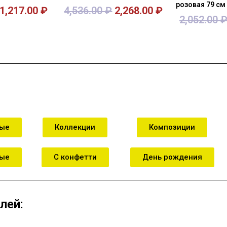
розовая 79 см
1,217.00
₽
4,536.00
₽
2,268.00
₽
2,052.00
зину
В корзину
В к
ные
Коллекции
Композиции
ные
С конфетти
День рождения
лей: