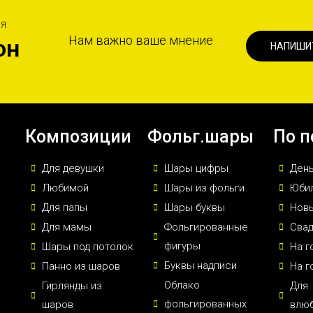
ИЯ
Нам важно ваше мнение
он
НАПИШИ
Композиции
Фольг.шары
По п
Для девушки
Шары цифры
Ден
Любимой
Шары из фольги
Юби
Для папы
Шары буквы
Новы
Для мамы
Фольгированные
Сва
фигуры
Шары под потолок
На г
Буквы надписи
Панно из шаров
На г
Облако
Гирлянды из
Для
фольгированных
шаров
влю