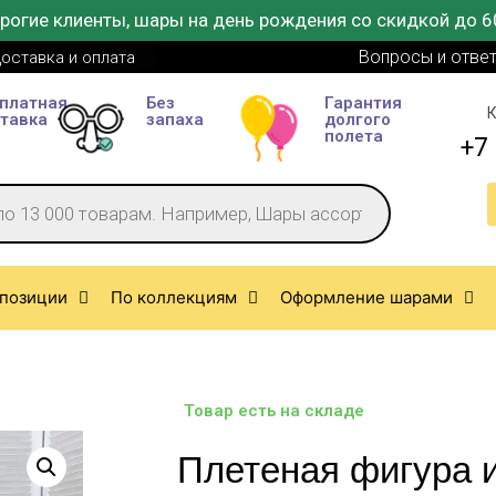
рогие клиенты, шары на день рождения со скидкой до 6
Вопросы и отве
оставка и оплата
платная
Без
Гарантия
К
тавка
запаха
долгого
полета
+7 
позиции
По коллекциям
Оформление шарами
Товар есть на складе
Плетеная фигура 