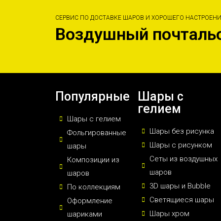
СЕРВИС ПО ДОСТАВКЕ ШАРОВ И ХОРОШЕГО НАСТРОЕН
Воздушный почталь
Популярные
Шары с
гелием
Шары с гелием
Шары без рисунка
Фольгированные
Шары с рисунком
шары
Сеты из воздушных
Композиции из
шаров
шаров
3D шары и Bubble
По коллекциям
Светящиеся шары
Оформление
Шары хром
шариками