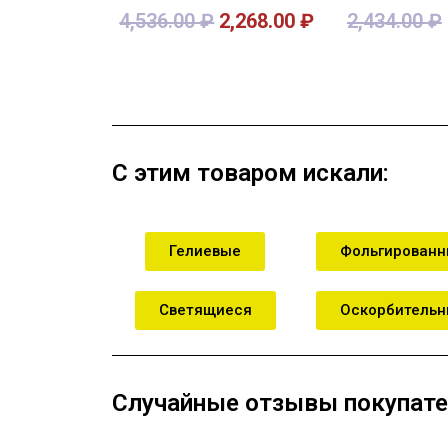
4,536.00
₽
2,268.00
₽
2,434.00
₽
В корзину
В кор
С этим товаром искали:
Гелиевые
Фольгирован
Светящиеся
Оскорбитель
Случайные отзывы покупате