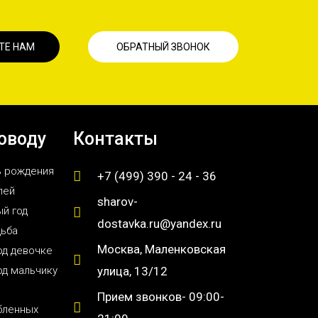
ТЕ НАМ
ОБРАТНЫЙ ЗВОНОК
оводу
Контакты
ь рождения
+7 (499) 390 - 24 - 36
лей
sharov-
й год
dostavka.ru@yandex.ru
дьба
Москва, Маленковская
од девочке
од мальчику
улица, 13/12
Прием звонков- 09:00-
бленных