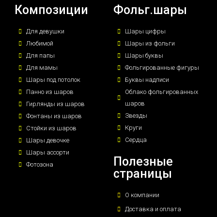
Композиции
Фольг.шары
Для девушки
Шары цифры
Любимой
Шары из фольги
Для папы
Шары буквы
Для мамы
Фольгированные фигуры
Шары под потолок
Буквы надписи
Панно из шаров
Облако фольгированных
шаров
Гирлянды из шаров
Звезды
Фонтаны из шаров
Круги
Стойки из шаров
Сердца
Шары девочке
Шары ассорти
Полезные
Фотозона
страницы
О компании
Доставка и оплата