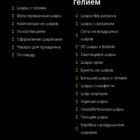
гелием
Шары с гелием
Фольгированные шары
Шары без рисунка
Композиции из шаров
Шары с рисунком
По коллекциям
Сеты из воздушных
шаров
Оформление шариками
3D шары и Bubble
Товары для праздника
Светящиеся шары
По поводу
Шары хром
Букеты из шаров
Большие шары с гелием
Шары с конфетти
Шар сюрприз
Ходячие шары
Оскорбительные шары
Поющие шары
Коробка с воздушынми
шарами