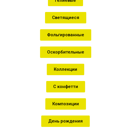
Гелиевые
Светящиеся
Фольгированные
Оскорбительные
Коллекции
С конфетти
Композиции
День рождения