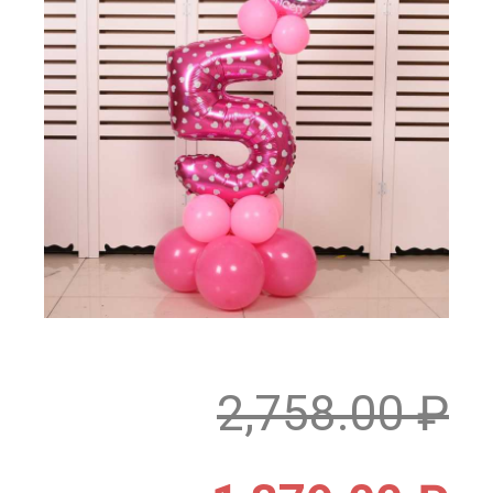
2,758.00
₽