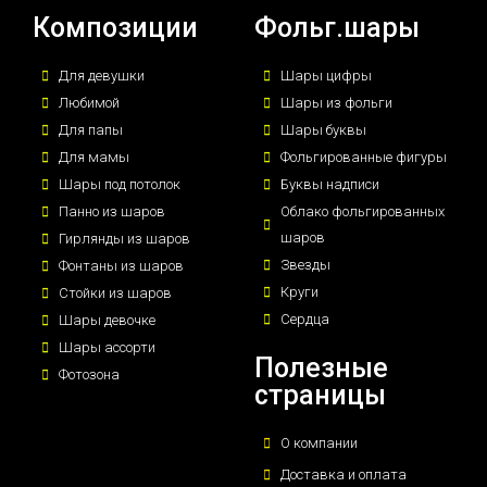
Композиции
Фольг.шары
Для девушки
Шары цифры
Любимой
Шары из фольги
Для папы
Шары буквы
Для мамы
Фольгированные фигуры
Шары под потолок
Буквы надписи
Панно из шаров
Облако фольгированных
шаров
Гирлянды из шаров
Звезды
Фонтаны из шаров
Круги
Стойки из шаров
Сердца
Шары девочке
Шары ассорти
Полезные
Фотозона
страницы
О компании
Доставка и оплата