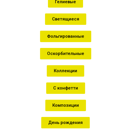
Гелиевые
Светящиеся
Фольгированные
Оскорбительные
Коллекции
С конфетти
Композиции
День рождения