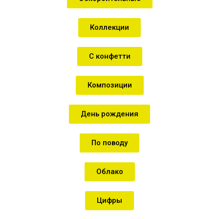
Коллекции
С конфетти
Композиции
День рождения
По поводу
Облако
Цифры