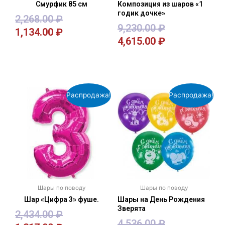
Смурфик 85 см
Композиция из шаров «1
годик дочке»
2,268.00
₽
9,230.00
₽
1,134.00
₽
4,615.00
₽
В корзину
В корзину
Распродажа!
Распродажа!
Шары по поводу
Шары по поводу
Шар «Цифра 3» фуше.
Шары на День Рождения
Зверята
2,434.00
₽
4,536.00
₽