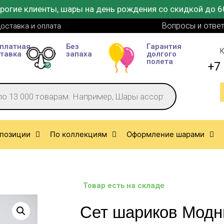
рогие клиенты, шары на день рождения со скидкой до 6
Вопросы и отве
оставка и оплата
платная
Без
Гарантия
К
тавка
запаха
долгого
полета
+7 
позиции
По коллекциям
Оформление шарами
Товар есть на складе
Сет шариков Мод