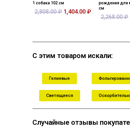
1 собака 102 см
рождения для 
см
2,808.00
₽
1,404.00
₽
2,268.00
₽
В корзину
В кор
С этим товаром искали:
Гелиевые
Фольгирован
Светящиеся
Оскорбитель
Случайные отзывы покупате