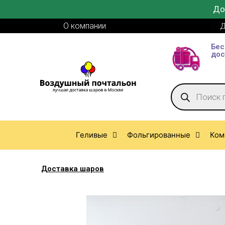
До
О компании
Д
Бес
дос
Геливые
Фольгированные
Ком
Доставка шаров