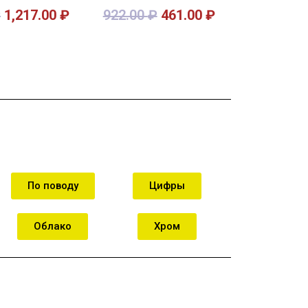
₽
1,217.00
₽
922.00
₽
461.00
₽
орзину
В корзину
По поводу
Цифры
Облако
Хром