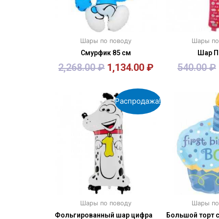
Шары по поводу
Шары по
Смурфик 85 см
Шар 
2,268.00
₽
1,134.00
₽
540.00
₽
В корзину
В кор
Распродажа!
Шары по поводу
Шары по
Фольгированный шар цифра
Большой торт 