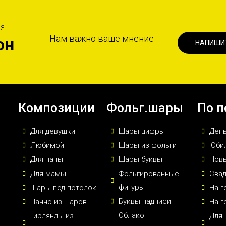
ИЯ
Нам важно ваше мнение
он
НАПИШИ
Композиции
Фольг.шары
По п
Для девушки
Шары цифры
Ден
Любимой
Шары из фольги
Юби
Для папы
Шары буквы
Новы
Для мамы
Фольгированные
Сва
фигуры
Шары под потолок
На г
Буквы надписи
Панно из шаров
На г
Облако
Гирлянды из
Для