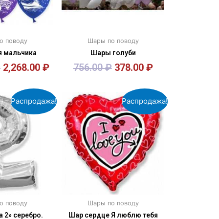
о поводу
Шары по поводу
 мальчика
Шары голуби
₽
2,268.00
₽
756.00
₽
378.00
₽
орзину
В корзину
Распродажа!
Распродажа!
о поводу
Шары по поводу
 2» серебро.
Шар сердце Я люблю тебя