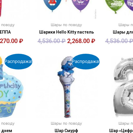
 поводу
Шары по поводу
Шары п
ПЕППА
Шарики Hello Kitty пастель
Шары для
270.00
₽
4,536.00
₽
2,268.00
₽
4,536.00
зину
В корзину
В к
Распродажа!
Распродажа!
 поводу
Шары по поводу
Шары п
с днем
Шар Смурф
Шар «Цифра