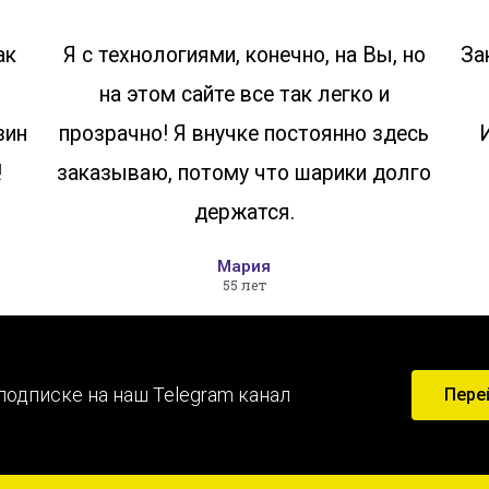
ак
Я с технологиями, конечно, на Вы, но
За
на этом сайте все так легко и
зин
прозрачно! Я внучке постоянно здесь
!
заказываю, потому что шарики долго
держатся.
Мария
55 лет
подписке на наш Telegram канал
Пере