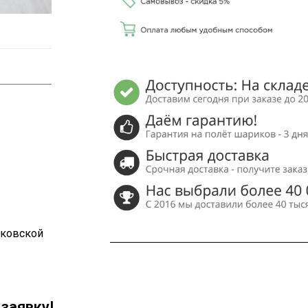
сковской
заявку!