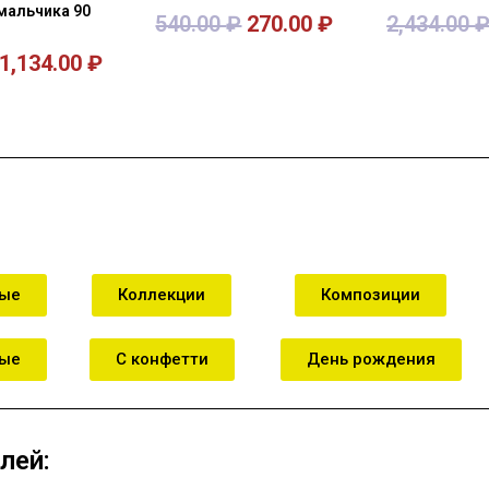
мальчика 90
540.00
₽
270.00
₽
2,434.00
1,134.00
₽
зину
В корзину
В к
ные
Коллекции
Композиции
ные
С конфетти
День рождения
лей: