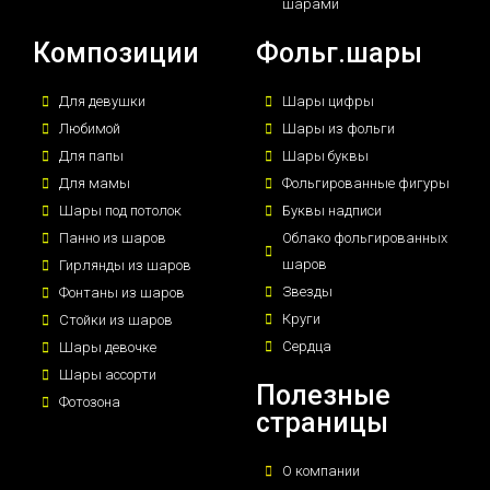
шарами
Композиции
Фольг.шары
Для девушки
Шары цифры
Любимой
Шары из фольги
Для папы
Шары буквы
Для мамы
Фольгированные фигуры
Шары под потолок
Буквы надписи
Панно из шаров
Облако фольгированных
шаров
Гирлянды из шаров
Звезды
Фонтаны из шаров
Круги
Стойки из шаров
Сердца
Шары девочке
Шары ассорти
Полезные
Фотозона
страницы
О компании