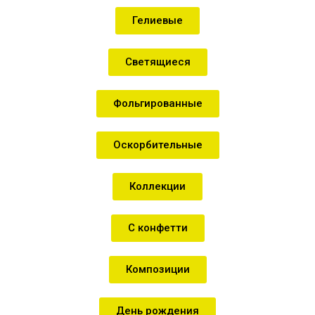
Гелиевые
Светящиеся
Фольгированные
Оскорбительные
Коллекции
С конфетти
Композиции
День рождения