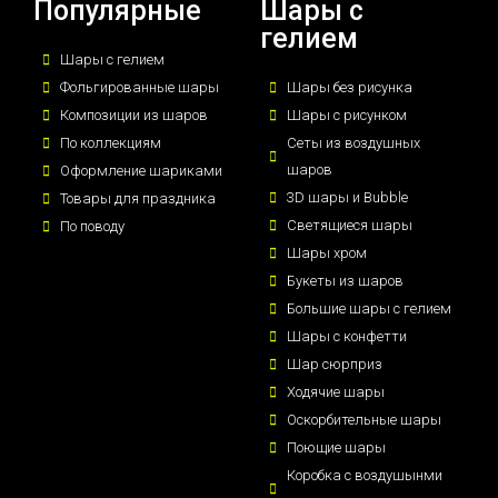
Популярные
Шары с
гелием
Шары с гелием
Фольгированные шары
Шары без рисунка
Композиции из шаров
Шары с рисунком
По коллекциям
Сеты из воздушных
шаров
Оформление шариками
3D шары и Bubble
Товары для праздника
Светящиеся шары
По поводу
Шары хром
Букеты из шаров
Большие шары с гелием
Шары с конфетти
Шар сюрприз
Ходячие шары
Оскорбительные шары
Поющие шары
Коробка с воздушынми