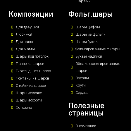
шарами
Композиции
Фольг.шары
Для девушки
Шары цифры
Любимой
Шары из фольги
Для папы
Шары буквы
Для мамы
Фольгированные фигуры
Шары под потолок
Буквы надписи
Панно из шаров
Облако фольгированных
шаров
Гирлянды из шаров
Звезды
Фонтаны из шаров
Круги
Стойки из шаров
Сердца
Шары девочке
Шары ассорти
Полезные
Фотозона
страницы
О компании