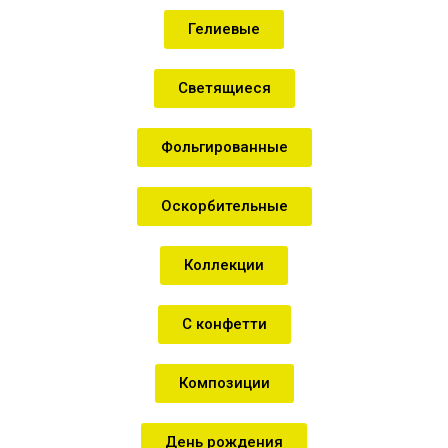
Гелиевые
Светящиеся
Фольгированные
Оскорбительные
Коллекции
С конфетти
Композиции
День рождения