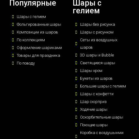
Популярные
Шары с
гелием
Шары с гелием
Фольгированные шары
Шары без рисунка
Композиции из шаров
Шары с рисунком
По коллекциям
Сеты из воздушных
шаров
Оформление шариками
3D шары и Bubble
Товары для праздника
Светящиеся шары
По поводу
Шары хром
Букеты из шаров
Большие шары с гелием
Шары с конфетти
Шар сюрприз
Ходячие шары
Оскорбительные шары
Поющие шары
Коробка с воздушынми