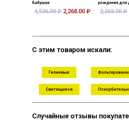
Бабушки
рождения для 
4,536.00
₽
2,268.00
₽
2,268.00
₽
В корзину
В кор
С этим товаром искали:
Гелиевые
Фольгирован
Светящиеся
Оскорбитель
Случайные отзывы покупате