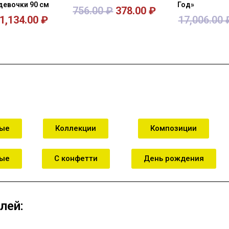
девочки 90 см
Год»
756.00
₽
378.00
₽
1,134.00
₽
17,006.00
зину
В корзину
В к
ные
Коллекции
Композиции
ные
С конфетти
День рождения
лей: