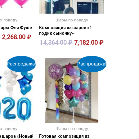
о поводу
Шары по поводу
ары Феи Фуше
Композиция из шаров «1
годик сыночку»
₽
2,268.00
₽
14,364.00
₽
7,182.00
₽
орзину
В корзину
Распродажа!
Распродажа!
о поводу
Шары по поводу
з шаров «Новый
Готовая композиция из