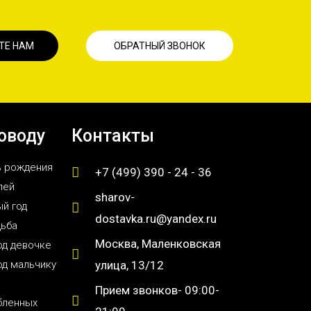
ТЕ НАМ
ОБРАТНЫЙ ЗВОНОК
оводу
Контакты
ь рождения
+7 (499) 390 - 24 - 36
лей
sharov-
й год
dostavka.ru@yandex.ru
дьба
Москва, Маленковская
од девочке
од мальчику
улица, 13/12
Прием звонков- 09:00-
бленных