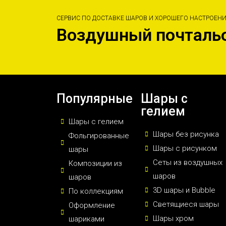
СЕРВИС ПО ДОСТАВКЕ ШАРОВ И ХОРОШЕГО НАСТРОЕН
Воздушный почталь
Популярные
Шары с
гелием
Шары с гелием
Шары без рисунка
Фольгированные
Шары с рисунком
шары
Сеты из воздушных
Композиции из
шаров
шаров
3D шары и Bubble
По коллекциям
Светящиеся шары
Оформление
Шары хром
шариками