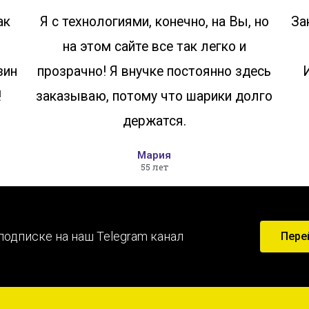
ак
Я с технологиями, конечно, на Вы, но
За
на этом сайте все так легко и
зин
прозрачно! Я внучке постоянно здесь
!
заказываю, потому что шарики долго
держатся.
Мария
55 лет
подписке на наш Telegram канал
Пере