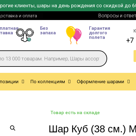
рогие клиенты, шары на день рождения со скидкой до 6
Вопросы и отве
оставка и оплата
платная
Без
Гарантия
К
тавка
запаха
долгого
полета
+7 
позиции
По коллекциям
Оформление шарами
Товар есть на складе
Шар Куб (38 см.) 