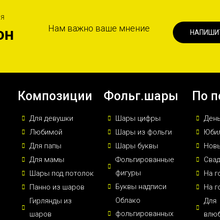
ИЯ
Нам важно ваше мнение
он
НАПИШИ
Композиции
Фольг.шары
По п
Для девушки
Шары цифры
Ден
Любимой
Шары из фольги
Юби
Для папы
Шары буквы
Новы
Для мамы
Фольгированные
Сва
фигуры
Шары под потолок
На г
Буквы надписи
Панно из шаров
На г
Облако
Гирлянды из
Для
фольгированных
шаров
влю