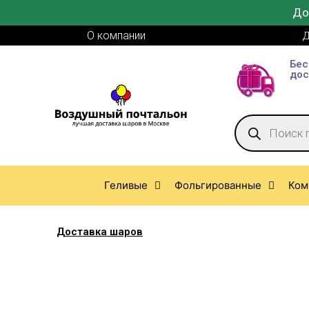
До
О компании
Д
Бес
дос
Геливые
Фольгированные
Ком
Доставка шаров