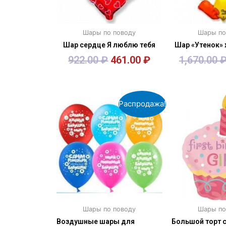
Шары по поводу
Шары по
Шар сердце Я люблю тебя
Шар «Утенок»
922.00
₽
461.00
₽
1,670.00
В корзину
В кор
Распродажа!
Шары по поводу
Шары по
Воздушные шары для
Большой торт 