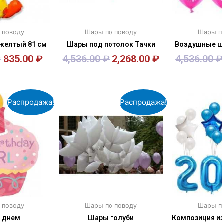
 поводу
Шары по поводу
Шары п
 желтый 81 см
Шары под потолок Тачки
Воздушные ш
₽
835.00
₽
4,536.00
₽
2,268.00
₽
4,536.00
зину
В корзину
В к
Распродажа!
Распродажа!
 поводу
Шары по поводу
Шары п
с днем
Шары голуби
Композиция и