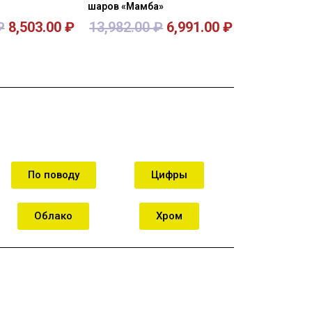
шаров «Мамба»
₽
8,503.00
₽
13,982.00
₽
6,991.00
₽
орзину
В корзину
По поводу
Цифры
Облако
Хром