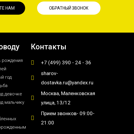
ТЕ НАМ
ОБРАТНЫЙ ЗВОНОК
оводу
Контакты
ь рождения
+7 (499) 390 - 24 - 36
лей
sharov-
й год
dostavka.ru@yandex.ru
дьба
Москва, Маленковская
од девочке
од мальчику
улица, 13/12
Прием звонков- 09:00-
бленных
21:00
орожденным