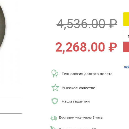
4,536.00
₽
2,268.00
₽