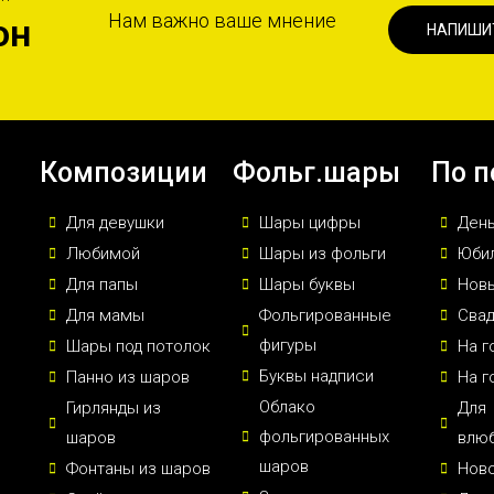
Нам важно ваше мнение
он
НАПИШИ
Композиции
Фольг.шары
По п
Для девушки
Шары цифры
Ден
Любимой
Шары из фольги
Юби
Для папы
Шары буквы
Новы
Для мамы
Фольгированные
Сва
фигуры
Шары под потолок
На г
Буквы надписи
Панно из шаров
На г
Облако
Гирлянды из
Для
фольгированных
шаров
влю
шаров
Фонтаны из шаров
Нов