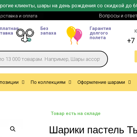
рогие клиенты, шары на день рождения со скидкой до 6
Вопросы и отве
оставка и оплата
платная
Без
Гарантия
К
тавка
запаха
долгого
полета
+7 
позиции
По коллекциям
Оформление шарами
Товар есть на складе
Шарики пастель Т