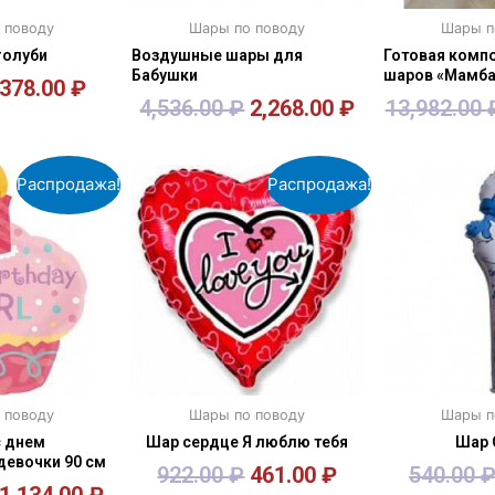
 поводу
Шары по поводу
Шары п
голуби
Воздушные шары для
Готовая компо
Бабушки
шаров «Мамба
378.00
₽
4,536.00
₽
2,268.00
₽
13,982.00
зину
В корзину
В к
Распродажа!
Распродажа!
 поводу
Шары по поводу
Шары п
с днем
Шар сердце Я люблю тебя
Шар 
девочки 90 см
922.00
₽
461.00
₽
540.00
1,134.00
₽