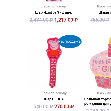
Шары по поводу
Шары по
Шар «Цифра 3» фуше.
Шары 
2,434.00
₽
1,217.00
₽
756.00
₽
В корзину
В кор
Распродажа!
Шары по поводу
Шары по
Шар ПЕППА
Большой торт 
рождения для 
540.00
₽
270.00
₽
2,268.00
₽