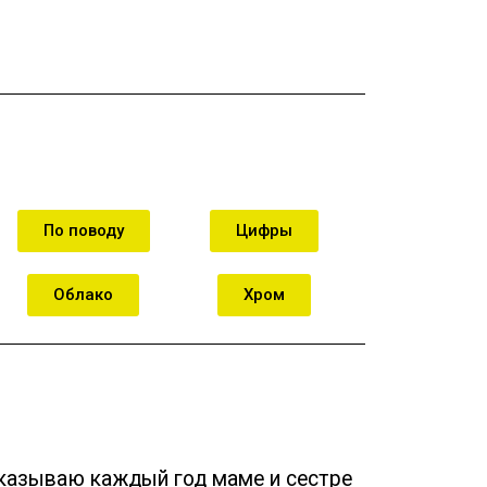
орзину
В корзину
По поводу
Цифры
Облако
Хром
казываю каждый год маме и сестре