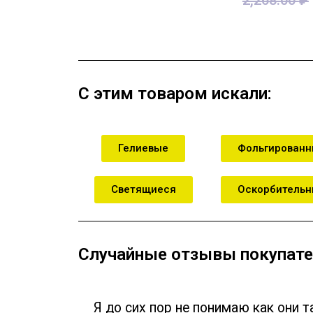
В корзину
В кор
С этим товаром искали:
Гелиевые
Фольгирован
Светящиеся
Оскорбитель
Случайные отзывы покупате
Я до сих пор не понимаю как они т