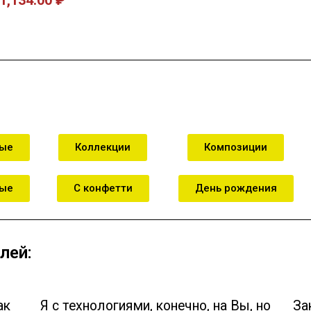
зину
В корзину
В к
ные
Коллекции
Композиции
ные
С конфетти
День рождения
лей:
ак
Я с технологиями, конечно, на Вы, но
За