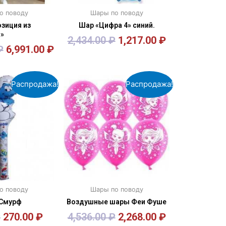
о поводу
Шары по поводу
зиция из
Шар «Цифра 4» синий.
»
2,434.00
₽
1,217.00
₽
₽
6,991.00
₽
орзину
В корзину
Распродажа!
Распродажа!
о поводу
Шары по поводу
Смурф
Воздушные шары Феи Фуше
₽
270.00
₽
4,536.00
₽
2,268.00
₽