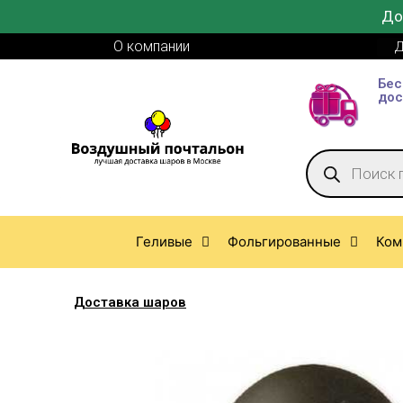
До
О компании
Д
Бес
дос
Геливые
Фольгированные
Ком
Доставка шаров