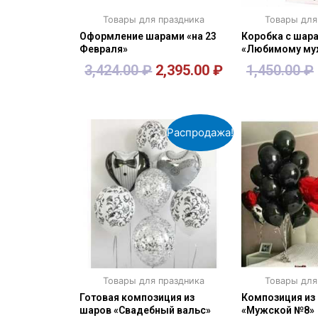
Товары для праздника
Товары для
Оформление шарами «на 23
Коробка с шар
Февраля»
«Любимому му
3,424.00
₽
2,395.00
₽
1,450.00
₽
В корзину
В кор
Распродажа!
Товары для праздника
Товары для
Готовая композиция из
Композиция из
шаров «Свадебный вальс»
«Мужской №8»