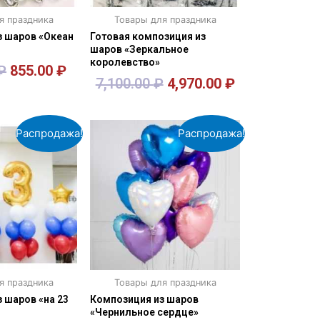
я праздника
Товары для праздника
з шаров «Океан
Готовая композиция из
шаров «Зеркальное
королевство»
₽
855.00
₽
7,100.00
₽
4,970.00
₽
орзину
В корзину
Распродажа!
Распродажа!
я праздника
Товары для праздника
 шаров «на 23
Композиция из шаров
«Чернильное сердце»