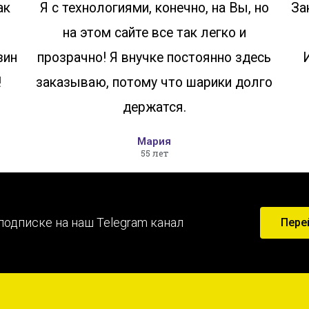
ак
Я с технологиями, конечно, на Вы, но
За
на этом сайте все так легко и
зин
прозрачно! Я внучке постоянно здесь
!
заказываю, потому что шарики долго
держатся.
Мария
55 лет
подписке на наш Telegram канал
Пере