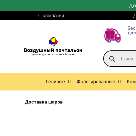
До
О компании
Д
Бес
дос
Геливые
Фольгированные
Ком
Доставка шаров