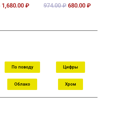
₽
1,680.00
₽
974.00
₽
680.00
₽
орзину
В корзину
По поводу
Цифры
Облако
Хром