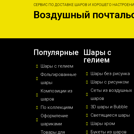
СЕРВИС ПО ДОСТАВКЕ ШАРОВ И ХОРОШЕГО НАСТРОЕН
Воздушный почталь
Популярные
Шары с
гелием
Шары с гелием
Шары без рисунка
Фольгированные
Шары с рисунком
шары
Сеты из воздушных
Композиции из
шаров
шаров
3D шары и Bubble
По коллекциям
Светящиеся шары
Оформление
Шары хром
шариками
Букеты из шаров
Товары для