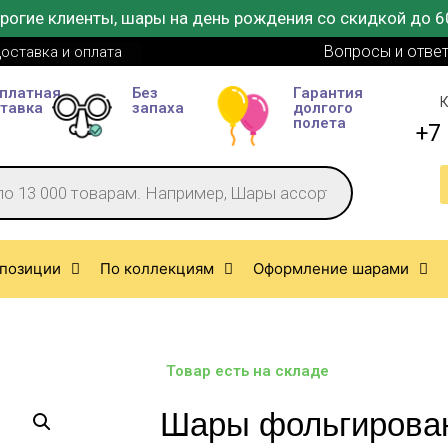
рогие клиенты, шары на день рождения со скидкой до 6
Вопросы и отве
оставка и оплата
платная
Без
Гарантия
К
тавка
запаха
долгого
полета
+7 
позиции
По коллекциям
Оформление шарами
Товар есть на складе
Шары фольгирова