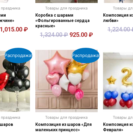
 праздника
Товары для праздника
Товары дл
ами
Коробка с шарами
Композиция и
жчине»
«Фольгированные сердца
любви»
красные»
1,015.00
₽
1,224.00
1,324.00
₽
925.00
₽
зину
В корзину
В к
Распродажа!
Распродажа!
 праздника
Товары для праздника
Товары дл
 шаров
Композиция из шаров «Для
Композиция из
маленьких принцесс»
Февраля»