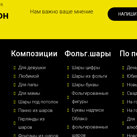
ИЯ
Нам важно ваше мнение
он
НАПИШИ
Композиции
Фольг.шары
По п
Для девушки
Шары цифры
Ден
Любимой
Шары из фольги
Юби
Для папы
Шары буквы
Новы
Для мамы
Фольгированные
Сва
фигуры
Шары под потолок
На г
Буквы надписи
Панно из шаров
На г
Облако
Гирлянды из
Для
фольгированных
шаров
влю
шаров
Фонтаны из шаров
Нов