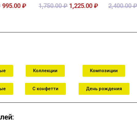
₽
995.00
₽
1,750.00
₽
1,225.00
₽
2,400.00
зину
В корзину
В к
ные
Коллекции
Композиции
ные
С конфетти
День рождения
лей: