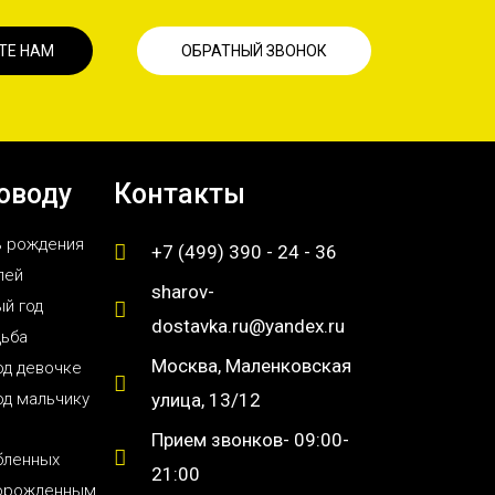
ТЕ НАМ
ОБРАТНЫЙ ЗВОНОК
оводу
Контакты
ь рождения
+7 (499) 390 - 24 - 36
лей
sharov-
й год
dostavka.ru@yandex.ru
дьба
Москва, Маленковская
од девочке
од мальчику
улица, 13/12
Прием звонков- 09:00-
бленных
21:00
орожденным