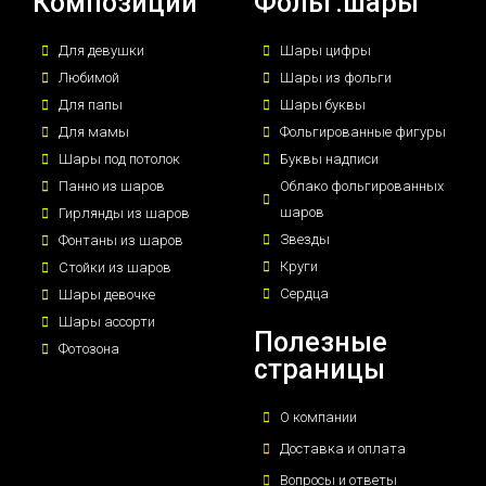
Композиции
Фольг.шары
Для девушки
Шары цифры
Любимой
Шары из фольги
Для папы
Шары буквы
Для мамы
Фольгированные фигуры
Шары под потолок
Буквы надписи
Панно из шаров
Облако фольгированных
шаров
Гирлянды из шаров
Звезды
Фонтаны из шаров
Круги
Стойки из шаров
Сердца
Шары девочке
Шары ассорти
Полезные
Фотозона
страницы
О компании
Доставка и оплата
Вопросы и ответы