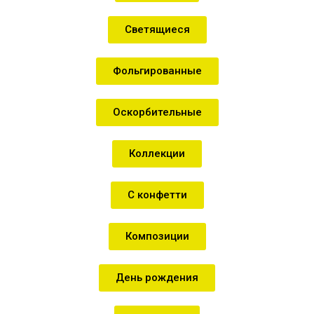
Светящиеся
Фольгированные
Оскорбительные
Коллекции
С конфетти
Композиции
День рождения