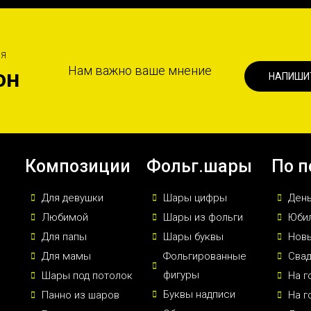
ИЯ
Нам важно ваше мнение
он
НАПИШИ
Композиции
Фольг.шары
По п
Для девушки
Шары цифры
Ден
Любимой
Шары из фольги
Юби
Для папы
Шары буквы
Новы
Для мамы
Фольгированные
Сва
фигуры
Шары под потолок
На г
Буквы надписи
Панно из шаров
На г