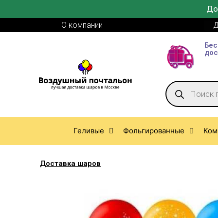
До
О компании
Д
Бес
дос
Геливые
Фольгированные
Ком
Доставка шаров