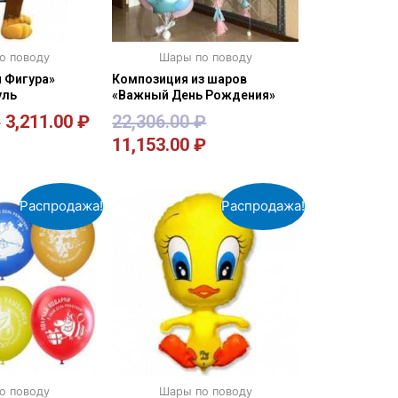
о поводу
Шары по поводу
 Фигура»
Композиция из шаров
уль
«Важный День Рождения»
₽
3,211.00
₽
22,306.00
₽
11,153.00
₽
орзину
В корзину
Распродажа!
Распродажа!
о поводу
Шары по поводу