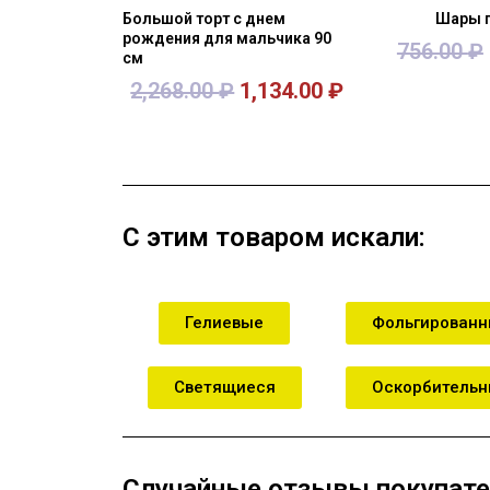
Большой торт с днем
Шары 
рождения для мальчика 90
756.00
₽
см
2,268.00
₽
1,134.00
₽
В корзину
В кор
С этим товаром искали:
Гелиевые
Фольгирован
Светящиеся
Оскорбитель
Случайные отзывы покупате