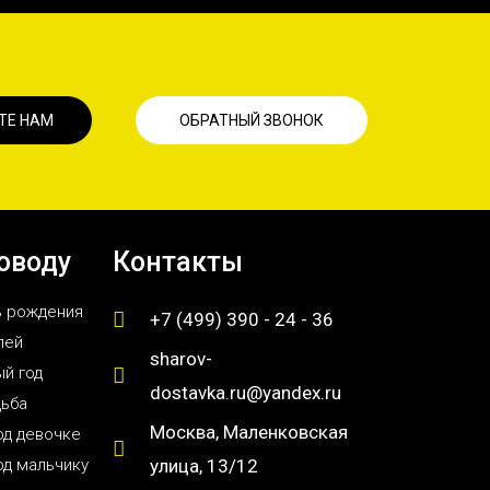
ТЕ НАМ
ОБРАТНЫЙ ЗВОНОК
оводу
Контакты
ь рождения
+7 (499) 390 - 24 - 36
лей
sharov-
й год
dostavka.ru@yandex.ru
дьба
Москва, Маленковская
од девочке
од мальчику
улица, 13/12