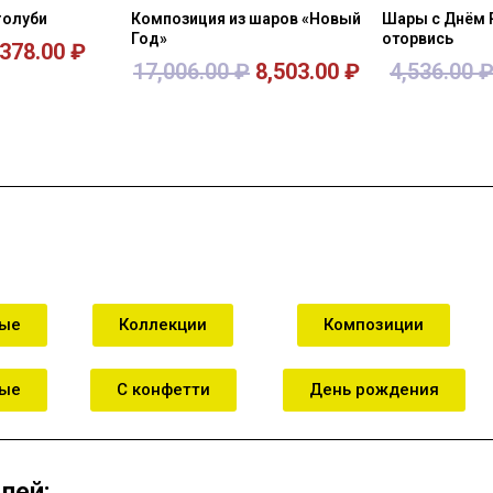
голуби
Композиция из шаров «Новый
Шары с Днём
Год»
оторвись
378.00
₽
17,006.00
₽
8,503.00
₽
4,536.00
зину
В корзину
В к
ные
Коллекции
Композиции
ные
С конфетти
День рождения
лей: