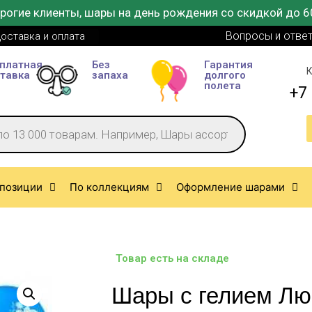
рогие клиенты, шары на день рождения со скидкой до 6
Вопросы и отве
оставка и оплата
платная
Без
Гарантия
К
тавка
запаха
долгого
полета
+7 
позиции
По коллекциям
Оформление шарами
Товар есть на складе
Шары с гелием Л