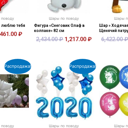
 поводу
Шары по поводу
Шары п
Я люблю тебя
Фигура «Снеговик Олаф в
Шар » Ходячая
колпаке» 82 см
Щенячий патр
461.00
₽
2,434.00
₽
1,217.00
₽
6,422.00
зину
В корзину
В к
Распродажа!
Распродажа!
 поводу
Шары по поводу
Шары п