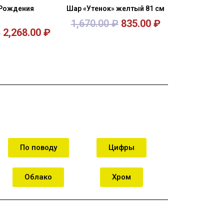
 Рождения
Шар «Утенок» желтый 81 см
1,670.00
₽
835.00
₽
₽
2,268.00
₽
орзину
В корзину
По поводу
Цифры
Облако
Хром