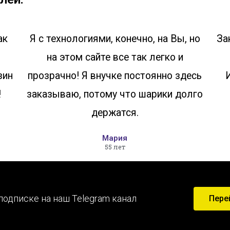
ак
Я с технологиями, конечно, на Вы, но
За
на этом сайте все так легко и
зин
прозрачно! Я внучке постоянно здесь
!
заказываю, потому что шарики долго
держатся.
Мария
55 лет
подписке на наш Telegram канал
Пере