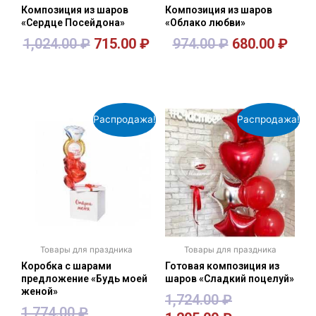
Композиция из шаров
Композиция из шаров
«Сердце Посейдона»
«Облако любви»
1,024.00
₽
715.00
₽
974.00
₽
680.00
₽
В корзину
В корзину
Распродажа!
Распродажа!
Товары для праздника
Товары для праздника
Коробка с шарами
Готовая композиция из
предложение «Будь моей
шаров «Сладкий поцелуй»
женой»
1,724.00
₽
1,774.00
₽