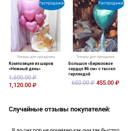
Распродажа!
Распродажа!
Товары для праздника
Товары для праздника
Композиция из шаров
Большое «Бирюзовое
«Нежный день»
сердце 86 см» с тассел
гирляндой
1,600.00
₽
650.00
₽
455.00
₽
1,120.00
₽
В корзину
В корзину
Случайные отзывы покупателей:
Я до сих пор не понимаю как они так быстро