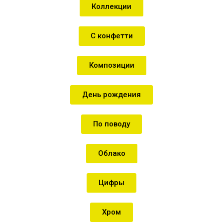
Коллекции
С конфетти
Композиции
День рождения
По поводу
Облако
Цифры
Хром