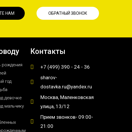
ТЕ НАМ
ОБРАТНЫЙ ЗВОНОК
оводу
Контакты
ь рождения
+7 (499) 390 - 24 - 36
лей
sharov-
й год
dostavka.ru@yandex.ru
дьба
Москва, Маленковская
од девочке
од мальчику
улица, 13/12
Прием звонков- 09:00-
бленных
21:00
орожденным