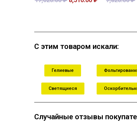
В корзину
В кор
С этим товаром искали:
Гелиевые
Фольгирован
Светящиеся
Оскорбитель
Случайные отзывы покупате