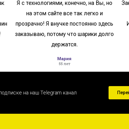
ак
Я с технологиями, конечно, на Вы, но
За
на этом сайте все так легко и
зин
прозрачно! Я внучке постоянно здесь
!
заказываю, потому что шарики долго
держатся.
Мария
55 лет
подписке на наш Telegram канал
Пере