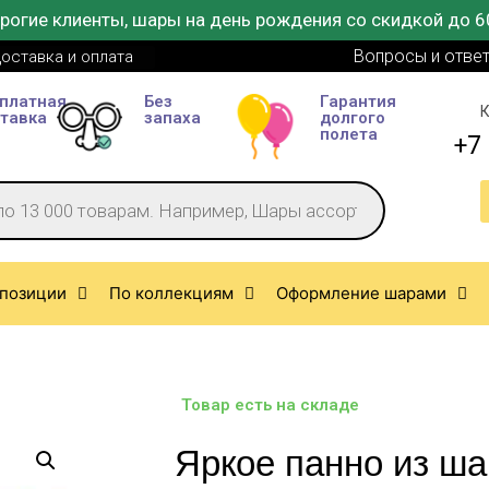
рогие клиенты, шары на день рождения со скидкой до 6
Вопросы и отве
оставка и оплата
платная
Без
Гарантия
К
тавка
запаха
долгого
полета
+7 
позиции
По коллекциям
Оформление шарами
Товар есть на складе
Яркое панно из ша