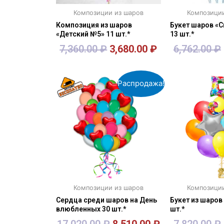
Композиции из шаров
Композици
Композиция из шаров
Букет шаров «
«Детский №5» 11 шт.*
13 шт.*
7,360.00
₽
3,680.00
₽
6,762.00
₽
В корзину
В кор
Распродажа!
Композиции из шаров
Композици
Сердца среди шаров на День
Букет из шаров
влюбленных 30 шт.*
шт.*
17,020.00
₽
8,510.00
₽
7,820.00
₽