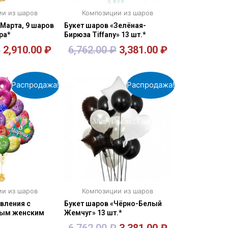
и из шаров
Композиции из шаров
 Марта, 9 шаров
Букет шаров «Зелёная-
ра*
Бирюза Tiffany» 13 шт.*
₽
2,910.00
₽
6,762.00
₽
3,381.00
₽
орзину
В корзину
Распродажа!
Распродажа!
и из шаров
Композиции из шаров
вления с
Букет шаров «Чёрно-Белый
ым женским
Жемчуг» 13 шт.*
6,762.00
₽
3,381.00
₽