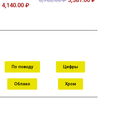
₽
4,140.00
₽
орзину
В корзину
По поводу
Цифры
Облако
Хром