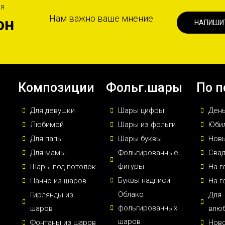
ИЯ
Нам важно ваше мнение
он
НАПИШИ
Композиции
Фольг.шары
По п
Для девушки
Шары цифры
Ден
Любимой
Шары из фольги
Юби
Для папы
Шары буквы
Новы
Для мамы
Фольгированные
Сва
фигуры
Шары под потолок
На г
Буквы надписи
Панно из шаров
На г
Облако
Гирлянды из
Для
фольгированных
шаров
влю
шаров
Фонтаны из шаров
Нов