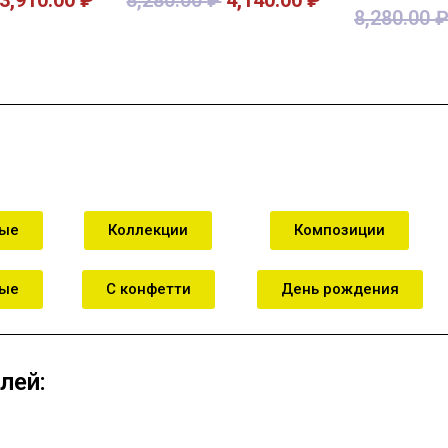
8,280.00
зину
В корзину
В к
ные
Коллекции
Композиции
ные
С конфетти
День рождения
лей: