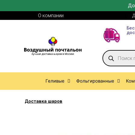
До
О компании
Д
Бес
дос
Геливые
Фольгированные
Ком
Доставка шаров