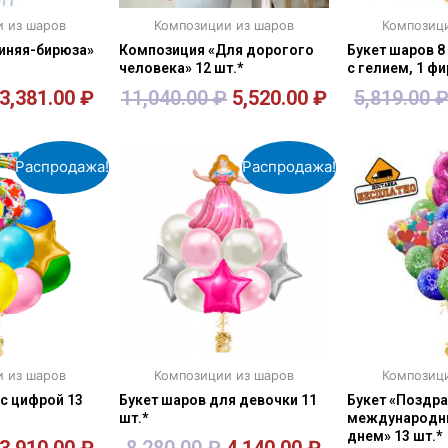
и из шаров
Композиции из шаров
Композици
Синяя-бирюза»
Композиция «Для дорогого
Букет шаров 8
человека» 12 шт.*
с гелием, 1 фи
3,381.00
₽
11,040.00
₽
5,520.00
₽
5,819.00
зину
В корзину
В к
Распродажа!
Распродажа!
и из шаров
Композиции из шаров
Композици
 с цифрой 13
Букет шаров для девочки 11
Букет «Поздра
шт.*
международн
днем» 13 шт.*
3,910.00
₽
8,280.00
₽
4,140.00
₽