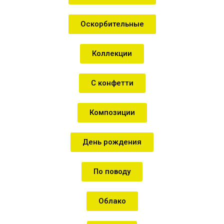
Оскорбительные
Коллекции
С конфетти
Композиции
День рождения
По поводу
Облако