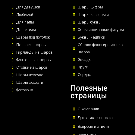
Для девушки
Шары цифры
Любимой
Шары из фольги
Для папы
Шары буквы
Для мамы
Фольгированные фигуры
Шары под потолок
Буквы надписи
Панно из шаров
Облако фольгированных
шаров
Гирлянды из шаров
Звезды
Фонтаны из шаров
Круги
Стойки из шаров
Сердца
Шары девочке
Шары ассорти
Полезные
Фотозона
страницы
О компании
Доставка и оплата
Вопросы и ответы