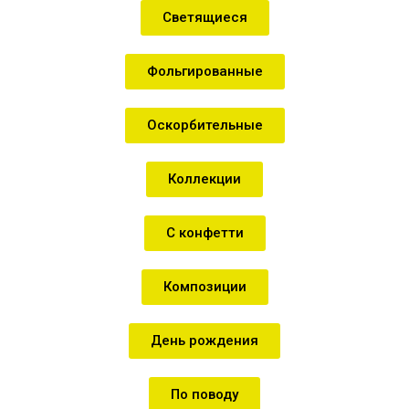
Светящиеся
Фольгированные
Оскорбительные
Коллекции
С конфетти
Композиции
День рождения
По поводу