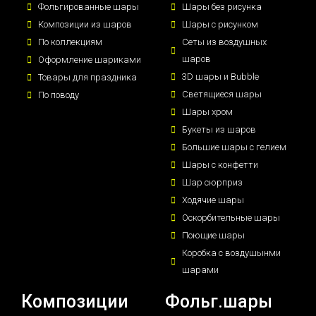
Фольгированные шары
Шары без рисунка
Композиции из шаров
Шары с рисунком
По коллекциям
Сеты из воздушных
шаров
Оформление шариками
3D шары и Bubble
Товары для праздника
Светящиеся шары
По поводу
Шары хром
Букеты из шаров
Большие шары с гелием
Шары с конфетти
Шар сюрприз
Ходячие шары
Оскорбительные шары
Поющие шары
Коробка с воздушынми
шарами
Композиции
Фольг.шары