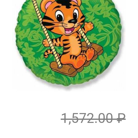
1,572.00
₽